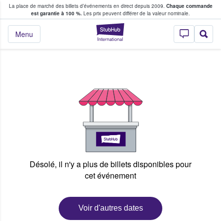
La place de marché des billets d’événements en direct depuis 2009.
Chaque commande
s fans achètent et vendent des billets
est garantie à 100 %.
Les prix peuvent différer de la valeur nominale.
StubHub - Où les f
Menu
Désolé, il n'y a plus de billets disponibles pour
cet événement
Voir d'autres dates