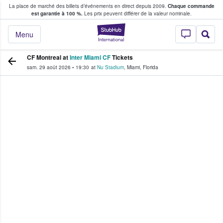
La place de marché des billets d’événements en direct depuis 2009.
Chaque commande
s fans achètent et vendent des billets
est garantie à 100 %.
Les prix peuvent différer de la valeur nominale.
StubHub - Où les f
Menu
CF Montreal at
Inter Miami CF
Tickets
sam. 29 août 2026
•
19:30
at
Nu Stadium
,
Miami
,
Florida