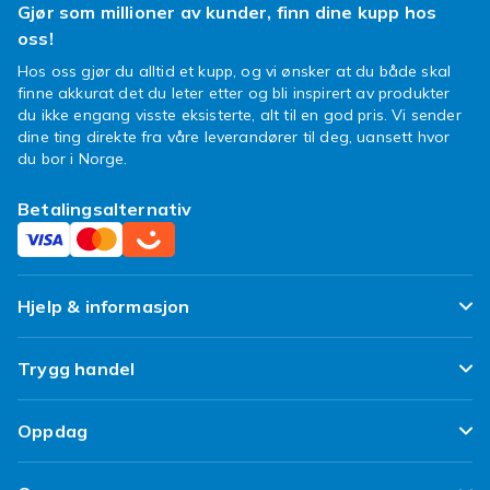
Gjør som millioner av kunder, finn dine kupp hos
oss!
Hos oss gjør du alltid et kupp, og vi ønsker at du både skal
finne akkurat det du leter etter og bli inspirert av produkter
du ikke engang visste eksisterte, alt til en god pris. Vi sender
dine ting direkte fra våre leverandører til deg, uansett hvor
du bor i Norge.
Betalingsalternativ
Hjelp & informasjon
Ofte stilte spørsmål
Trygg handel
Spor pakken min
Fornøyd kunde-løfte
Oppdag
Angre & returner her
Kundeanmeldelser
Design dine egne klær