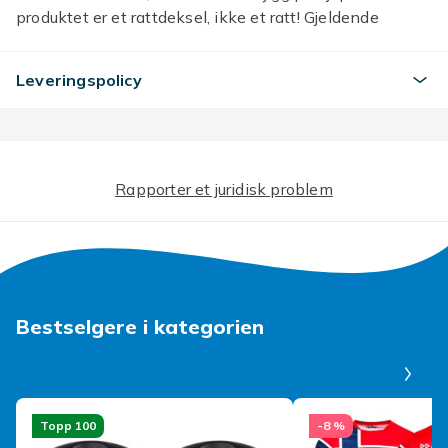
produktet er et rattdeksel, ikke et ratt! Gjeldende
biltype: For Honda Civic 10. Gen 2016 2017 2018
Leveringspolicy
Farge
style 2
Artikkel nr.
ef2ce90a-1165-4aa6-a153-269607b8b380
Rapporter et juridisk problem
Produktsikkerhetsinformasjon
Bestselgere i kategorien
Pa
Topp 100
-8 %