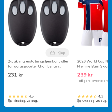
Kjøp
Legg 2-pakning erstatningsfjer
2-pakning erstatningsfjernkontroller
2026 World Cup Nor
for garasjeporter Chamberlain
Hjemme Barn Skjort
Liftmaster Motorlift 94335E | 84335E
(Nr.9 Haaland Trykt)
231 kr
239 kr
| ML700 | ML500 | ML850 | Merlin
Tidligere laveste pris:
4,5
4,3
tirsdag, 25 aug.
onsdag, 26 aug.