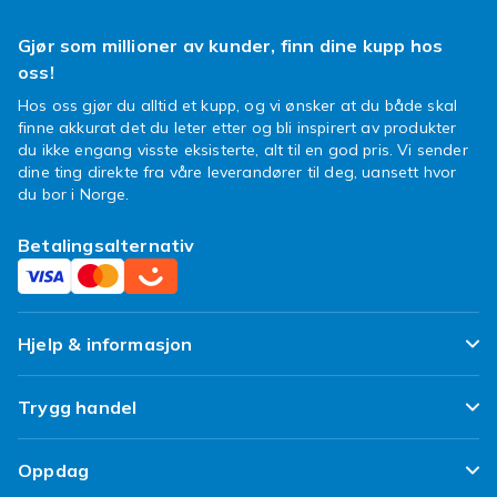
Gjør som millioner av kunder, finn dine kupp hos
oss!
Hos oss gjør du alltid et kupp, og vi ønsker at du både skal
finne akkurat det du leter etter og bli inspirert av produkter
du ikke engang visste eksisterte, alt til en god pris. Vi sender
dine ting direkte fra våre leverandører til deg, uansett hvor
du bor i Norge.
Betalingsalternativ
Hjelp & informasjon
Ofte stilte spørsmål
Trygg handel
Spor pakken min
Fornøyd kunde-løfte
Oppdag
Angre & returner her