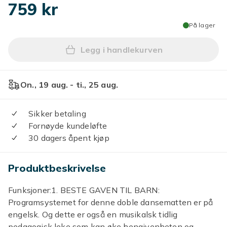
759 kr
På lager
Legg i handlekurven
Legg (FY) Dobbel Dansematte
On., 19 aug. - ti., 25 aug.
Sikker betaling
Fornøyde kundeløfte
30 dagers åpent kjøp
Produktbeskrivelse
Funksjoner:1. BESTE GAVEN TIL BARN:
Programsystemet for denne doble dansematten er på
engelsk. Og dette er også en musikalsk tidlig
pedagogisk leke som kan øke hengivenheten og