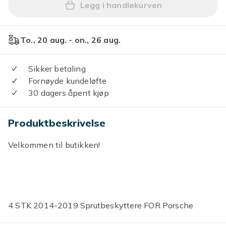
Legg i handlekurven
Legg /EA/Utmerkede 4 STK 
To., 20 aug. - on., 26 aug.
Sikker betaling
Fornøyde kundeløfte
30 dagers åpent kjøp
Produktbeskrivelse
Velkommen til butikken!
4 STK 2014-2019 Sprutbeskyttere FOR Porsche
MACAN Sprutskjermer Sprutbeskyttere Stänkskydd