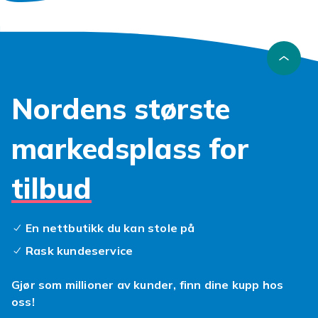
vennligst kontakt oss umiddelbart, så gir vi deg den
beste løsningen!/EA/
Artikkel nr.
3217d165-3c06-46ed-9f5d-7789ca766f28
Nordens største
Produktsikkerhetsinformasjon
markedsplass for
tilbud
En nettbutikk du kan stole på
Rask kundeservice
Gjør som millioner av kunder, finn dine kupp hos
oss!