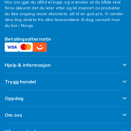
Hos oss gjør du alltid et kupp, og vi ønsker at du både skal
finne akkurat det du leter etter og bli inspirert av produkter
du ikke engang visste eksisterte, alt til en god pris. Vi sender
dine ting direkte fra våre leverandører til deg, uansett hvor
du bor i Norge.
Betalingsalternativ
Hjelp & informasjon
Ofte stilte spørsmål
Trygg handel
Spor pakken min
Fornøyd kunde-løfte
Oppdag
Angre & returner her
Kundeanmeldelser
Design dine egne klær
Leverering
Om oss
Vilkår & Policy
Design ditt eget mobildeksel
Betaling
Om Fyndiq