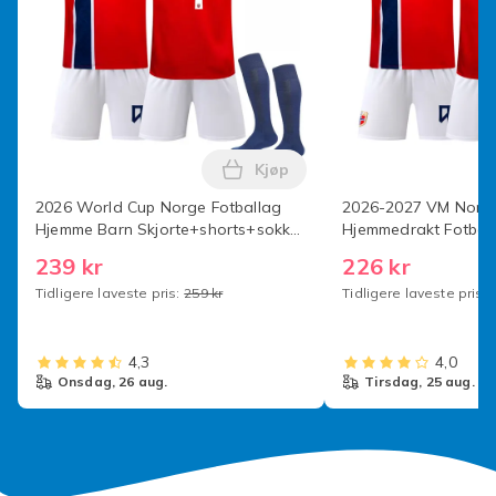
Artikkelhøyde: 14 cm
Kjøp
Artikkelbredde: 30 cm
Legg 2026 World Cup Norge Fo
2026 World Cup Norge Fotballag
2026-2027 VM Norge
Hjemme Barn Skjorte+shorts+sokker
Hjemmedrakt Fotball
(Nr.9 Haaland Trykt) 20
og Barn ingen numm
239 kr
226 kr
130cm) Nr.9 Haaland
Tidligere laveste pris:
259 kr
Tidligere laveste pris:
22
Artikkellengde: 45 cm
4,3
4,0
onsdag, 26 aug.
tirsdag, 25 aug.
Din tilfredshet er vår høyeste prioritet. Vi vil gi deg den
beste servicen. Hvis du finner noen problemer etter å
ha mottatt produktet, som skader, feil mengde osv.,