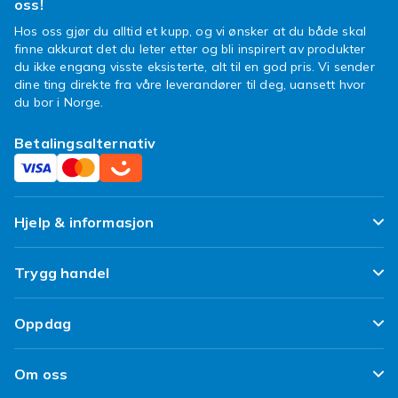
oss!
Hos oss gjør du alltid et kupp, og vi ønsker at du både skal
finne akkurat det du leter etter og bli inspirert av produkter
du ikke engang visste eksisterte, alt til en god pris. Vi sender
dine ting direkte fra våre leverandører til deg, uansett hvor
du bor i Norge.
Betalingsalternativ
Hjelp & informasjon
Ofte stilte spørsmål
Trygg handel
Spor pakken min
Fornøyd kunde-løfte
Oppdag
Angre & returner her
Kundeanmeldelser
Design dine egne klær
Leverering
Om oss
Vilkår & Policy