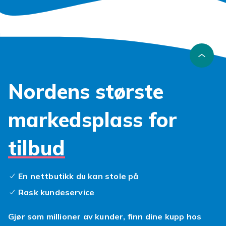
(Bluetooth-versjon) 1 X CD (2017 R3) 1 X USB-
kabel Merk: Dette er et profesjonelt diagnostisk
verktøy.
Artikkel nr.
0927cd06-215d-4381-af1b-833c723ac5cf
Nordens største
Produktsikkerhetsinformasjon
markedsplass for
tilbud
En nettbutikk du kan stole på
Rask kundeservice
Gjør som millioner av kunder, finn dine kupp hos