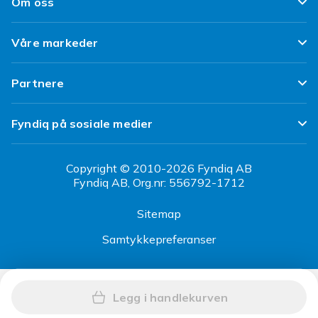
Leverering
Om oss
Vilkår & Policy
Design ditt eget mobildeksel
Betaling
Om Fyndiq
Refurbished/ Brukt
Våre markeder
iPhone 16 Tilbehør
Kundeservice
Klimaarbeid
Tilbakekallinger
Fyndiq Finland
Topp 100 kupp
Partnere
Jobbe hos Fyndiq
Fyndiq Danmark
Partner Help Center
Bevissthet om jobbsvindel
Fyndiq på sosiale medier
Fyndiq Sverige
Regler & kvalitet
Tilgjengelighet
CDON Norge
Copyright © 2010-2026 Fyndiq AB
Fyndiq AB, Org.nr: 556792-1712
CDON Sverige
Sitemap
CDON Danmark
Samtykkepreferanser
CDON Finland
Legg i handlekurven
Legg -Massive messing møbel