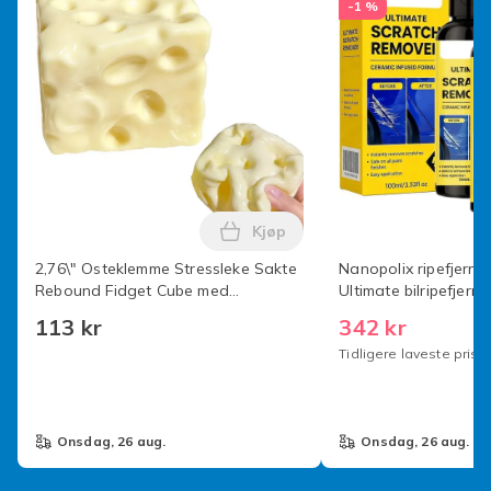
-1 %
Kjøp
Legg 2,76\" Osteklemme Stres
2,76\" Osteklemme Stressleke Sakte
Nanopolix ripefjerne
Rebound Fidget Cube med
Ultimate bilripefjer
Fingervakuumfølelse Angstlindring
Sparkle-klut for alle b
113 kr
342 kr
Sensorisk Klemmeleke for Voksne og
Tidligere laveste pris:
Tenåringer
onsdag, 26 aug.
onsdag, 26 aug.