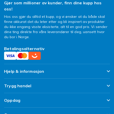
Gjør som millioner av kunder, finn dine kupp hos
oss!
Hos oss gjør du alltid et kupp, og vi ønsker at du både skal
finne akkurat det du leter etter og bli inspirert av produkter
du ikke engang visste eksisterte, alt til en god pris. Vi sender
dine ting direkte fra våre leverandører til deg, uansett hvor
du bor i Norge.
Betalingsalternativ
Hjelp & informasjon
Ofte stilte spørsmål
Trygg handel
Spor pakken min
Fornøyd kunde-løfte
Oppdag
Angre & returner her
Kundeanmeldelser
Design dine egne klær