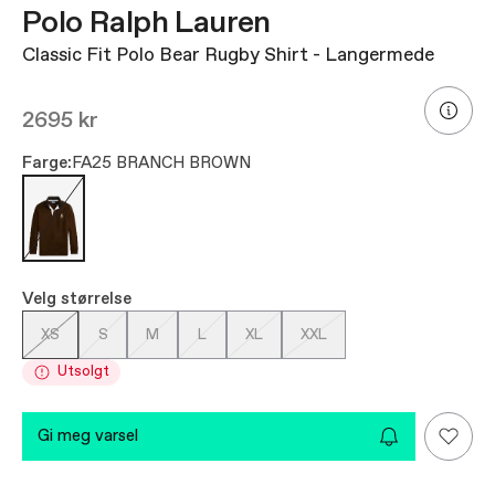
Polo Ralph Lauren
Classic Fit Polo Bear Rugby Shirt - Langermede
2695 kr
Farge:
FA25 BRANCH BROWN
Velg størrelse
XS
S
M
L
XL
XXL
Utsolgt
gi meg varsel