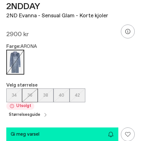
2NDDAY
2ND Evanna - Sensual Glam - Korte kjoler
2900 kr
Farge:
ARONA
Velg størrelse
34
36
38
40
42
Utsolgt
størrelsesguide
gi meg varsel