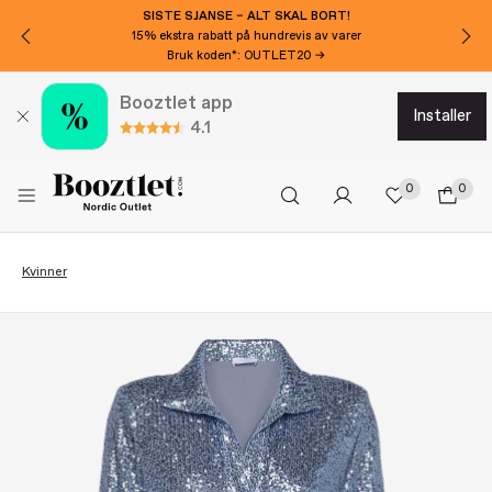
SISTE SJANSE – ALT SKAL BORT!
15% ekstra rabatt på hundrevis av varer
Bruk koden*: OUTLET20 →
Booztlet app
installer
4.1
0
0
Kvinner