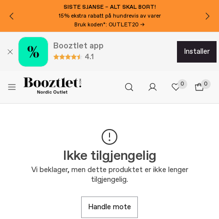
SISTE SJANSE – ALT SKAL BORT!
15% ekstra rabatt på hundrevis av varer
Bruk koden*: OUTLET20 →
Booztlet app
installer
4.1
0
0
Ikke tilgjengelig
Vi beklager, men dette produktet er ikke lenger
tilgjengelig.
handle mote