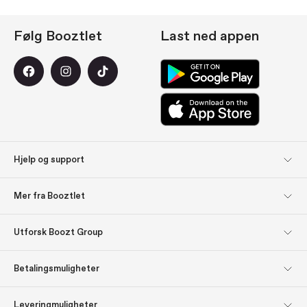
Følg Booztlet
Last ned appen
Hjelp og support
Kundeservice
Returer
Mer fra Booztlet
Levering
Betaling
Meld deg på
Om oss
Utforsk Boozt Group
nyhetsbrevene våre
Utforsk Boozt Group
Firmainformasjon
Bli inspirert: Gavetips
Gavekort
Betalingsmuligheter
Investor relations
Ansvar
Presse og utmerkelser
Boozt.com
Leveringmuligheter