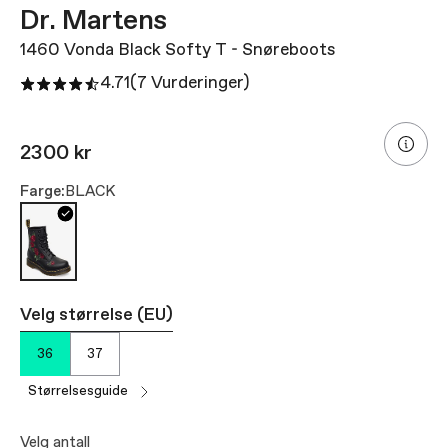
Dr. Martens
1460 Vonda Black Softy T - Snøreboots
4.71
(7 Vurderinger)
2300 kr
Farge:
BLACK
Velg størrelse (EU)
36
37
størrelsesguide
Velg antall