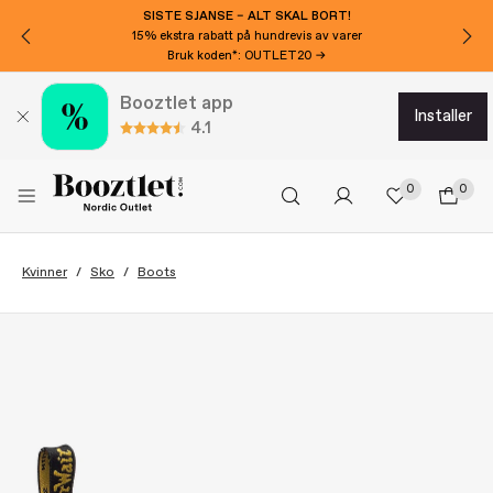
SISTE SJANSE – ALT SKAL BORT!
15% ekstra rabatt på hundrevis av varer
Bruk koden*: OUTLET20 →
Booztlet app
installer
4.1
0
0
Kvinner
Sko
Boots