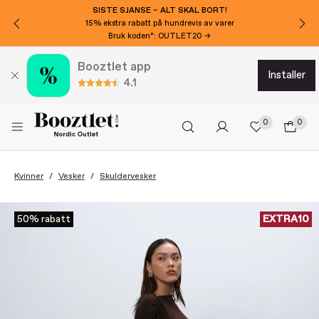
SISTE SJANSE – ALT SKAL BORT!
15% ekstra rabatt på hundrevis av varer
Bruk koden*: OUTLET20 →
Booztlet app
installer
4.1
0
0
Kvinner
Vesker
Skuldervesker
EXTRA10
50% rabatt