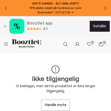
SISTE SJANSE – ALT SKAL BORT!
15% ekstra rabatt på hundrevis av varer
Bruk koden*: OUTLET20 →
Booztlet app
installer
4.1
0
0
Ikke tilgjengelig
Vi beklager, men dette produktet er ikke lenger
tilgjengelig.
handle mote