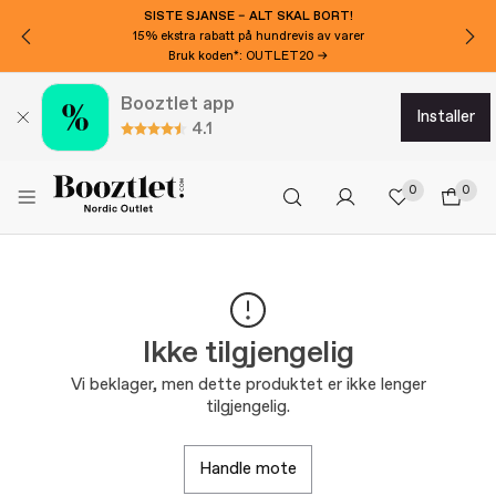
SISTE SJANSE – ALT SKAL BORT!
15% ekstra rabatt på hundrevis av varer
Bruk koden*: OUTLET20 →
Booztlet app
installer
4.1
0
0
Ikke tilgjengelig
Vi beklager, men dette produktet er ikke lenger
tilgjengelig.
handle mote