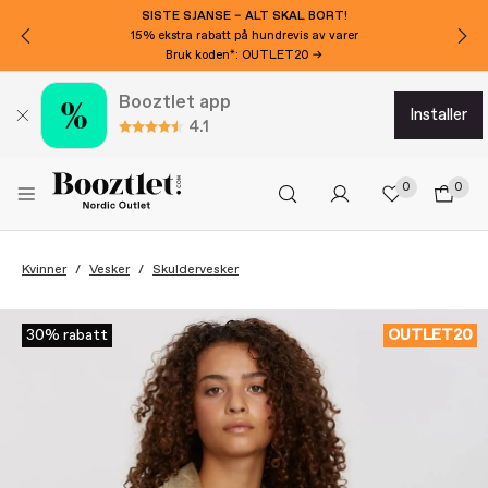
SISTE SJANSE – ALT SKAL BORT!
15% ekstra rabatt på hundrevis av varer
Bruk koden*: OUTLET20 →
Booztlet app
installer
4.1
0
0
Kvinner
Vesker
Skuldervesker
OUTLET20
30% rabatt