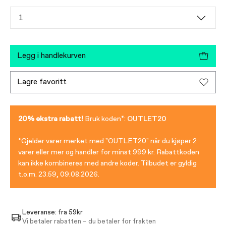
1
legg i handlekurven
lagre favoritt
20% ekstra rabatt!
Bruk koden*:
OUTLET20
*Gjelder varer merket med "OUTLET20" når du kjøper 2
varer eller mer og handler for minst 999 kr. Rabattkoden
kan ikke kombineres med andre koder. Tilbudet er gyldig
t.o.m. 23.59, 09.08.2026.
Leveranse: fra 59kr
Vi betaler rabatten – du betaler for frakten