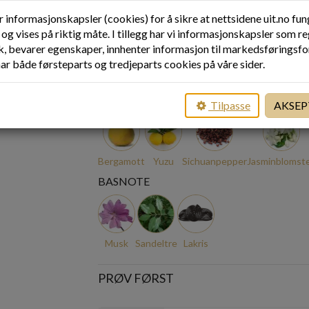
r informasjonskapsler (cookies) for å sikre at nettsidene uit.no fu
og vises på riktig måte. I tillegg har vi informasjonskapsler som re
ART. NR.
8740
NETTSTATUS
LAVT LAGER
kk, bevarer egenskaper, innhenter informasjon til markedsføringsf
PRODUSENT
ACQUA DI PARMA
har både førsteparts og tredjeparts cookies på våre sider.
TOPPNOTE
HJERTENO
Tilpasse
AKSEP
Bergamott
Yuzu
Sichuanpepper
Jasminblomst
BASNOTE
Musk
Sandeltre
Lakris
PRØV FØRST