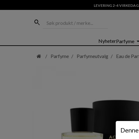
LEVERING 2-4 VIRKEDAG
Søk produkt / merke...
search
Hopp
arrow_dro
Nyheter
Parfyme
til
hovedinnhold
Parfyme
Parfymeutvalg
Eau de Pa
Denne 