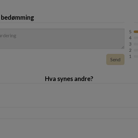
n bedømming
5
4
3
2
1
Send
Hva synes andre?