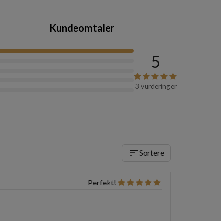
Kundeomtaler
5
3 vurderinger
sort
Sortere
Perfekt!