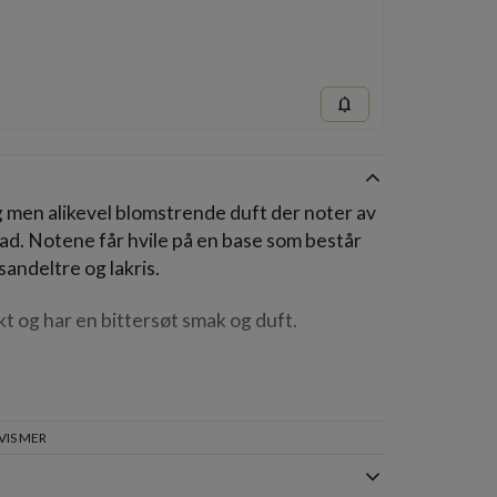
notifications
ig men alikevel blomstrende duft der noter av
lad. Notene får hvile på en base som består
andeltre og lakris.
t og har en bittersøt smak og duft.
VIS MER