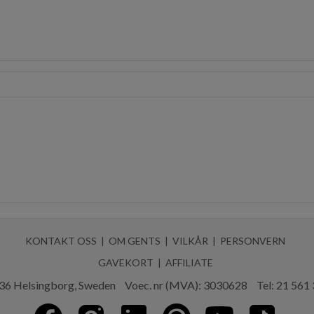
KONTAKT OSS
OM GENTS
VILKÅR
PERSONVERN
GAVEKORT
AFFILIATE
36 Helsingborg, Sweden
Voec. nr (MVA): 3030628
Tel:
21 561