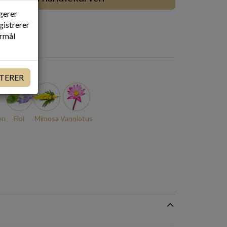
ngerer
gistrerer
ormål
TE
TERER
en
Fiol
Mimosa
Vannlotus