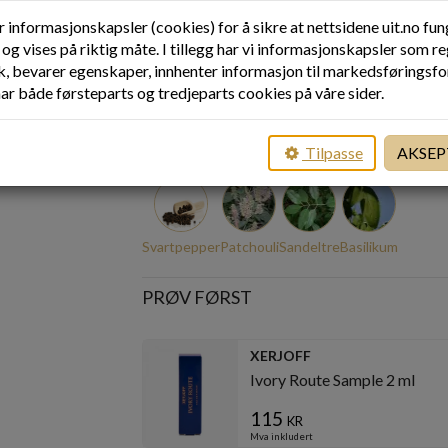
r informasjonskapsler (cookies) for å sikre at nettsidene uit.no fu
og vises på riktig måte. I tillegg har vi informasjonskapsler som re
ART. NR.
7162
kk, bevarer egenskaper, innhenter informasjon til markedsføringsf
NETTSTATUS
MIDLERTIDIG UTSOLGT
har både førsteparts og tredjeparts cookies på våre sider.
PRODUSENT
XERJOFF
Tilpasse
AKSEP
DUFTNOTER
Svartpepper
Patchouli
Sandeltre
Basilikum
PRØV FØRST
XERJOFF
Ivory Route Sample 2 ml
115
kr
Mva inkludert