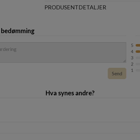
PRODUSENTDETALJER
n bedømming
5
4
3
2
1
Send
Hva synes andre?