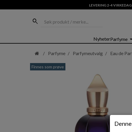
LEVERING 2-4 VIRKEDAG
Søk produkt / merke...
search
Hopp
arrow_dro
Nyheter
Parfyme
til
hovedinnhold
Parfyme
Parfymeutvalg
Eau de Pa
Finnes som prøve
Denne 