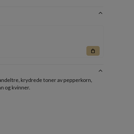
shopping_bag
sandeltre, krydrede toner av pepperkorn,
nn og kvinner.