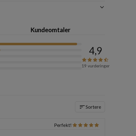
Kundeomtaler
4,9
19 vurderinger
sort
Sortere
Perfekt!