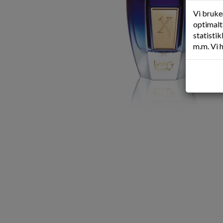
Vi bruke
optimalt 
statisti
m.m. Vi 