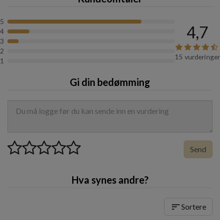
5
4,7
4
3
2
15 vurderinger
1
Gi din bedømming
Send
Hva synes andre?
sort
Sortere