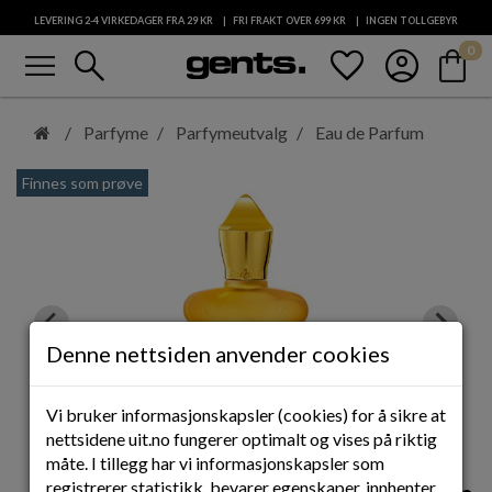
LEVERING 2-4 VIRKEDAGER FRA 29
KR
FRI FRAKT OVER 699
KR
INGEN TOLLGEBYR
menu
search
favorite
account_circle
shopping_bag
0
KUNDESERVICE
Hopp
til
Parfyme
Parfymeutvalg
Eau de Parfum
hovedinnhold
Finnes som prøve
Denne nettsiden anvender cookies
Vi bruker informasjonskapsler (cookies) for å sikre at
nettsidene uit.no fungerer optimalt og vises på riktig
måte. I tillegg har vi informasjonskapsler som
registrerer statistikk, bevarer egenskaper, innhenter