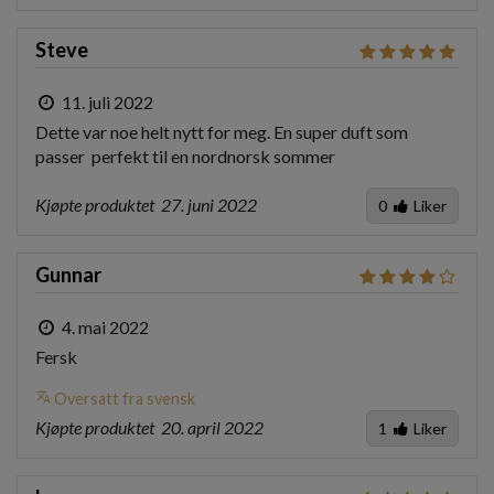
Steve
11. juli 2022
Dette var noe helt nytt for meg. En super duft som 
passer  perfekt til en nordnorsk sommer
Kjøpte produktet
27. juni 2022
0
Liker
Gunnar
4. mai 2022
Fersk
translate
Oversatt fra svensk
Kjøpte produktet
20. april 2022
1
Liker