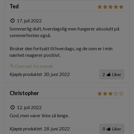
Ted
17. juli 2022
Sommerlig duft, hverdagslig men fungerer absolutt på 
sommerfesten også. 

Bruker den fortsatt til hverdags, og de som er i min 
nærhet reagerer positivt.
translate
Oversatt fra svensk
Kjøpte produktet
30. juni 2022
2
Liker
Christopher
12. juli 2022
God, men varer ikke så lenge.
Kjøpte produktet
28. juni 2022
0
Liker