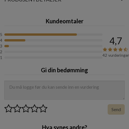
selvbevisste mannen som setter pris på naturlig og
enkel eleganse.
Kundeomtaler
Acqua di Parma Colonia Pura EdC Sample
5
4,7
4
3
2
42 vurderinger
1
Gi din bedømming
Send
Hva synes andre?