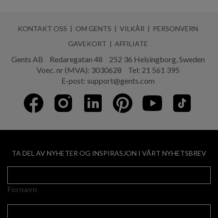
KONTAKT OSS
OM GENTS
VILKÅR
PERSONVERN
GAVEKORT
AFFILIATE
Gents AB
Redaregatan 48
252 36 Helsingborg, Sweden
Voec. nr (MVA): 3030628
Tel:
21 561 395
E-post:
support@gents.com
TA DEL AV NYHETER OG INSPIRASJON I VÅRT NYHETSBREV
Fornavn