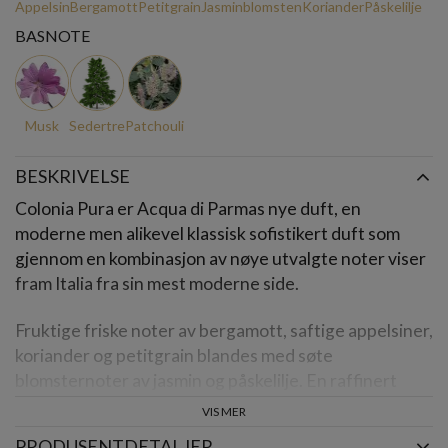
Appelsin
Bergamott
Petitgrain
Jasminblomsten
Koriander
Påskelilje
BASNOTE
Musk
Sedertre
Patchouli
BESKRIVELSE
Colonia Pura er Acqua di Parmas nye duft, en
moderne men alikevel klassisk sofistikert duft som
gjennom en kombinasjon av nøye utvalgte noter viser
fram Italia fra sin mest moderne side.
Fruktige friske noter av bergamott, saftige appelsiner,
koriander og petitgrain blandes med søte
blomsternoter av jasmin og påskelilje. En raffinert
avsluttning av sedertre, musk og patchouli gjør denne
VIS MER
duften til et soleklart valg for den moderne og
PRODUSENTDETALJER