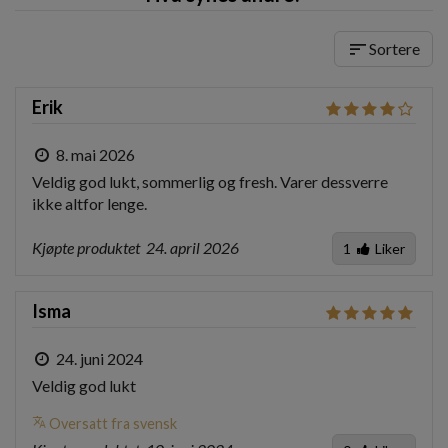
sort
Sortere
Erik
8. mai 2026
Veldig god lukt, sommerlig og fresh. Varer dessverre 
ikke altfor lenge.
Kjøpte produktet
24. april 2026
1
Liker
Isma
24. juni 2024
Veldig god lukt
translate
Oversatt fra svensk