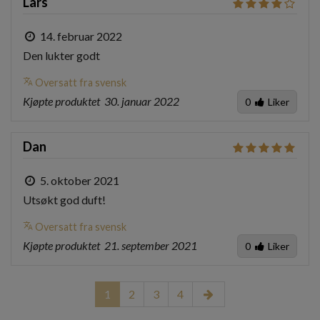
Lars
14. februar 2022
Den lukter godt
translate
Oversatt fra svensk
Kjøpte produktet
30. januar 2022
0
Liker
Dan
5. oktober 2021
Utsøkt god duft!
translate
Oversatt fra svensk
Kjøpte produktet
21. september 2021
0
Liker
1
2
3
4