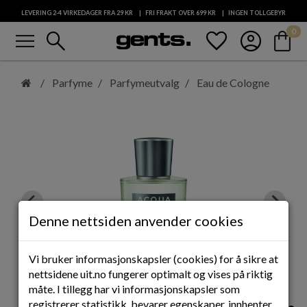
LEVERING 2-4 VIRKEDAGER FRA 29
KR
FRI FRAKT OVER 699
KR
INGEN TOLLGEBYR
menu
search
favorite
account_circle
shopping_bag
0
KUNDESERVICE
Hopp
til
Parfyme
Parfymeutvalg
Eau de Cologne
hovedinnhold
Denne nettsiden anvender cookies
Vi bruker informasjonskapsler (cookies) for å sikre at
nettsidene uit.no fungerer optimalt og vises på riktig
måte. I tillegg har vi informasjonskapsler som
registrerer statistikk, bevarer egenskaper, innhenter