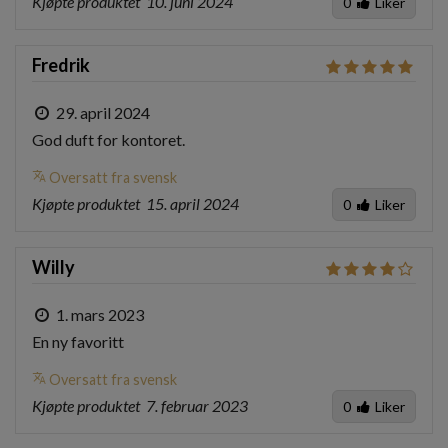
Kjøpte produktet
10. juni 2024
0
Liker
Fredrik
29. april 2024
God duft for kontoret.
translate
Oversatt fra svensk
Kjøpte produktet
15. april 2024
0
Liker
Willy
1. mars 2023
En ny favoritt
translate
Oversatt fra svensk
Kjøpte produktet
7. februar 2023
0
Liker