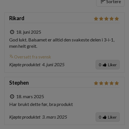
sort
Sortere
Rikard
18. juni 2025
God lukt. Balsamet er alltid den svakeste delen i 3-i-1, 
men helt greit.
translate
Oversatt fra svensk
Kjøpte produktet
4. juni 2025
0
Liker
Stephen
18. mars 2025
Har brukt dette før, bra produkt
Kjøpte produktet
3. mars 2025
0
Liker