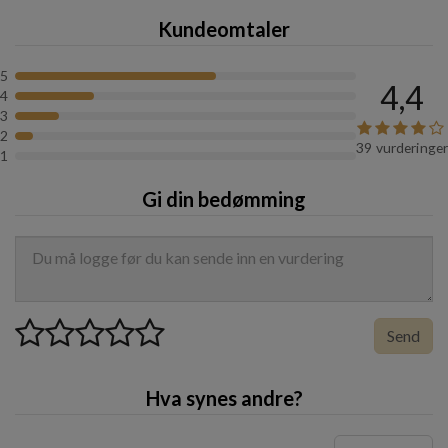
Kundeomtaler
5
4,4
4
3
2
39 vurderinger
1
Gi din bedømming
Send
Hva synes andre?