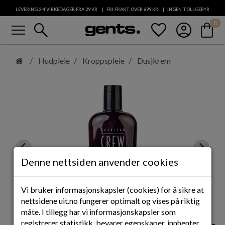
LEVERING 2-4 VIRKEDAGER FRA 29
KR
FRI FRAKT OVER 699
KR
INGEN TOLLGEBYR
menu
search
favorite
account_circle
shopping_bag
0
KUNDESERVICE
Hopp
til
Hudpleie
Kroppspleie
Dusjkrem
hovedinnhold
Denne nettsiden anvender cookies
Vi bruker informasjonskapsler (cookies) for å sikre at
nettsidene uit.no fungerer optimalt og vises på riktig
måte. I tillegg har vi informasjonskapsler som
registrerer statistikk, bevarer egenskaper, innhenter