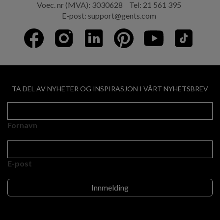
Voec. nr (MVA): 3030628
Tel:
21 561 395
E-post:
support@gents.com
TA DEL AV NYHETER OG INSPIRASJON I VÅRT NYHETSBREV
Fornavn
E-post