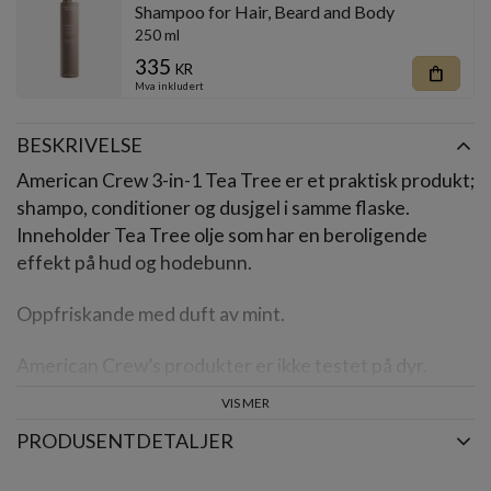
Shampoo for Hair, Beard and Body
250 ml
335
kr
shopping_bag
Mva inkludert
BESKRIVELSE
American Crew 3-in-1 Tea Tree er et praktisk produkt;
shampo, conditioner og dusjgel i samme flaske.
Inneholder Tea Tree olje som har en beroligende
effekt på hud og hodebunn.
Oppfriskande med duft av mint.
American Crew’s produkter er ikke testet på dyr.
VIS MER
Volum:
450 ml
PRODUSENTDETALJER