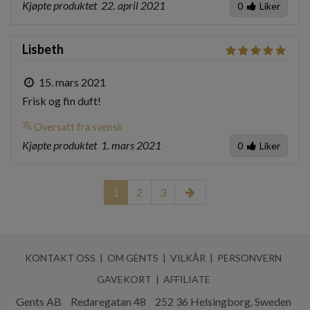
Kjøpte produktet
22. april 2021
0
Liker
Lisbeth
15. mars 2021
Frisk og fin duft!
translate
Oversatt fra svensk
Kjøpte produktet
1. mars 2021
0
Liker
1
2
3
KONTAKT OSS
OM GENTS
VILKÅR
PERSONVERN
GAVEKORT
AFFILIATE
Gents AB
Redaregatan 48
252 36 Helsingborg, Sweden