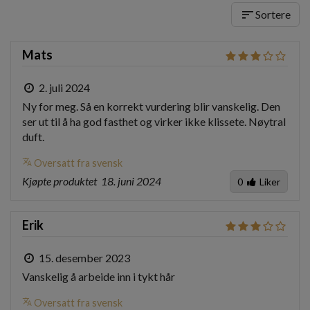
sort
Sortere
Mats
2. juli 2024
Ny for meg. Så en korrekt vurdering blir vanskelig. Den 
ser ut til å ha god fasthet og virker ikke klissete. Nøytral 
duft.
translate
Oversatt fra svensk
Kjøpte produktet
18. juni 2024
0
Liker
Erik
15. desember 2023
Vanskelig å arbeide inn i tykt hår
translate
Oversatt fra svensk