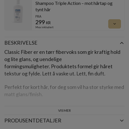
Shampoo Triple Action – mot hårtap og
tynt hår
FRA
299
kr
keyboard_arrow_down
Mva inkludert
BESKRIVELSE
Classic Fiber er en tørr fibervoks som gir kraftig hold
og lite glans, og uendelige
formingsmuligheter. Produktets formel gir håret
tekstur og fylde. Lett å vaske ut. Lett, fin duft.
Perfekt for kort hår, for deg som vil ha stor styrke med
matt glans/finish.
Hold:
Super
VIS MER
PRODUSENTDETALJER
Glans:
Lav