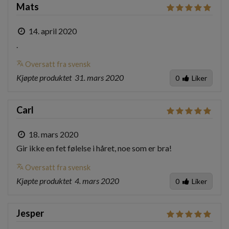
Mats
14. april 2020
.
translate
Oversatt fra svensk
Kjøpte produktet
31. mars 2020
0
Liker
Carl
18. mars 2020
Gir ikke en fet følelse i håret, noe som er bra!
translate
Oversatt fra svensk
Kjøpte produktet
4. mars 2020
0
Liker
Jesper