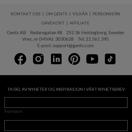
KONTAKT OSS
OM GENTS
VILKÅR
PERSONVERN
GAVEKORT
AFFILIATE
Gents AB
Redaregatan 48
252 36 Helsingborg, Sweden
Voec. nr (MVA): 3030628
Tel:
21 561 395
E-post:
support@gents.com
TA DEL AV NYHETER OG INSPIRASJON I VÅRT NYHETSBREV
Fornavn