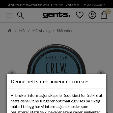
LEVERING 2-4 VIRKEDAGER FRA 29
KR
FRI FRAKT OVER 699
KR
INGEN TOLLGEBYR
menu
search
favorite
account_circle
shopping_bag
0
KUNDESERVICE
Hopp
til
Hår
Hårstyling
Hårvoks
hovedinnhold
Denne nettsiden anvender cookies
Vi bruker informasjonskapsler (cookies) for å sikre at
nettsidene uit.no fungerer optimalt og vises på riktig
måte. I tillegg har vi informasjonskapsler som
registrerer statistikk, bevarer egenskaper, innhenter