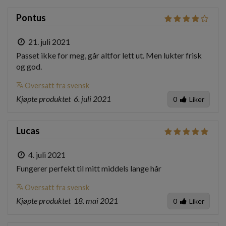
Pontus
21. juli 2021
Passet ikke for meg, går altfor lett ut. Men lukter frisk 
og god.
translate
Oversatt fra svensk
Kjøpte produktet
6. juli 2021
0
Liker
Lucas
4. juli 2021
Fungerer perfekt til mitt middels lange hår
translate
Oversatt fra svensk
Kjøpte produktet
18. mai 2021
0
Liker