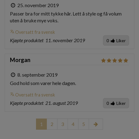
25. november 2019
Passer bra for mitt tykke hår. Lett å style og få volum 
uten å bruke mye voks.
translate
Oversatt fra svensk
Kjøpte produktet
11. november 2019
0
Liker
Morgan
8. september 2019
God hold som varer hele dagen.
translate
Oversatt fra svensk
Kjøpte produktet
21. august 2019
0
Liker
1
2
3
4
5