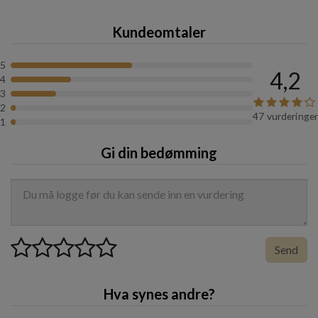
Bruk:
Bruk fingertuppene og masser en liten mengde
Kundeomtaler
inn i håret. Style deretter håret slik du vil ha det. Bruk
på håndkletørt eller tørt hår for sterk effekt, eller på
5
fuktig hår for mindre effekt.
4,2
4
3
Volum:
85 g
2
47 vurderinger
1
Gi din bedømming
Send
Hva synes andre?