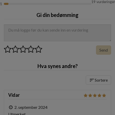
19 vurderinger
Volum:
85 g
1
Gi din bedømming
Send
Hva synes andre?
sort
Sortere
Vidar
2. september 2024
Utmerket 