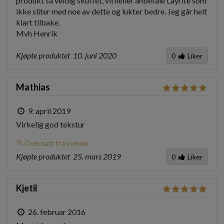
produkt så veldig skuffet, vil heller anbefale Layrite som 
ikke sliter med noe av dette og lukter bedre. Jeg går helt 
klart tilbake.

Mvh Henrik
Kjøpte produktet
10. juni 2020
0
Liker
Mathias
9. april 2019
Virkelig god tekstur
translate
Oversatt fra svensk
Kjøpte produktet
25. mars 2019
0
Liker
Kjetil
26. februar 2016