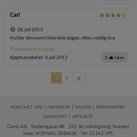
Carl
28. juli 2013
Holder dessverre ikke hele dagen, ellers veldig bra
translate
Oversatt fra svensk
Kjøpte produktet
4. juli 2013
0
Liker
1
2
KONTAKT OSS
OM GENTS
VILKÅR
PERSONVERN
GAVEKORT
AFFILIATE
Gents AB
Redaregatan 48
252 36 Helsingborg, Sweden
Voec. nr (MVA): 3030628
Tel:
21 561 395