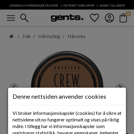
LEVERING 2-4 VIRKEDAGER FRA 29
KR
FRI FRAKT OVER 699
KR
INGEN TOLLGEBYR
menu
search
favorite
account_circle
shopping_bag
0
KUNDESERVICE
Hopp
til
Hår
Hårstyling
Hårvoks
hovedinnhold
Denne nettsiden anvender cookies
Vi bruker informasjonskapsler (cookies) for å sikre at
nettsidene uit.no fungerer optimalt og vises på riktig
måte. I tillegg har vi informasjonskapsler som
registrerer statistikk, bevarer egenskaper, innhenter