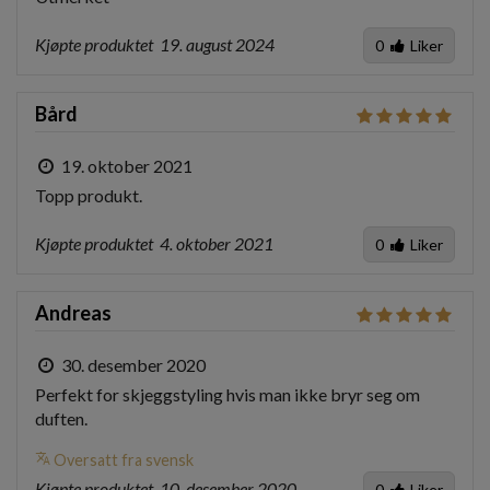
Kjøpte produktet
19. august 2024
0
Liker
Bård
19. oktober 2021
Topp produkt.
Kjøpte produktet
4. oktober 2021
0
Liker
Andreas
30. desember 2020
Perfekt for skjeggstyling hvis man ikke bryr seg om 
duften.
translate
Oversatt fra svensk
Kjøpte produktet
10. desember 2020
0
Liker