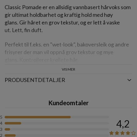
Classic Pomade er en allsidig vannbasert hårvoks som
gir ultimat holdbarhet og kraftig hold med høy
glans. Gir håret en grov tekstur, og er lett å vaske
ut. Lett, fin duft.
Perfekt til f.eks. en "wet-look", bakoversleik og andre
frisyrer der man vil oppnå grov tekstur og mye
glans. Kontrollerer krøllete hår.
VIS MER
Hold:
Middels
PRODUSENTDETALJER
Glans:
Høy
Kundeomtaler
Bruk:
Bruk fingertuppene og masser en liten mengde
inn i håret. Style deretter håret slik du vil ha det. Bruk
5
på håndkletørt eller tørt hår for kraftig effekt, eller på
4,2
4
fuktig hår for mindre effekt.
3
2