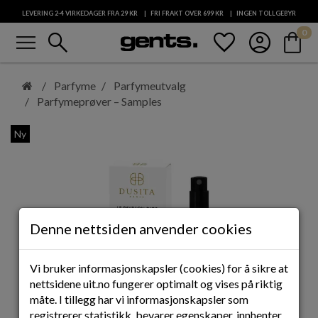
LEVERING 2-4 VIRKEDAGER FRA 29
KR
FRI FRAKT OVER 699
KR
INGEN TOLLGEBYR
menu
search
favorite
account_circle
shopping_bag
0
KUNDESERVICE
Hopp
til
Parfyme
Parfymeutvalg
hovedinnhold
Parfymeprøver – Samples
Ny
Denne nettsiden anvender cookies
Vi bruker informasjonskapsler (cookies) for å sikre at
nettsidene uit.no fungerer optimalt og vises på riktig
måte. I tillegg har vi informasjonskapsler som
registrerer statistikk, bevarer egenskaper, innhenter