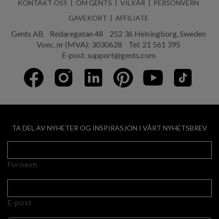
KONTAKT OSS
OM GENTS
VILKÅR
PERSONVERN
GAVEKORT
AFFILIATE
Gents AB
Redaregatan 48
252 36 Helsingborg, Sweden
Voec. nr (MVA): 3030628
Tel:
21 561 395
E-post:
support@gents.com
TA DEL AV NYHETER OG INSPIRASJON I VÅRT NYHETSBREV
Fornavn
E-post