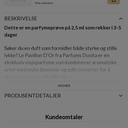
Mva inkludert
BESKRIVELSE
Dette er en parfymeprøve på 2,5 ml som rekker i 3-5
dager
Søker du en duft som formidler både styrke og stille
lykke? Le Pavillon D'Or fra Parfums Dusita er en
eksklusiv nisjeparfyme som kombinerer aromatiske
urter med myke blomster og edle tresorter for å
skape en aura av selvtillit og ro.
VIS MER
Denne duften forhøyer hverdagen din ved å skape et
PRODUSENTDETALJER
fristed av velvære midt i en hektisk omverden. Passer
spesielt godt om du leter etter en parfyme som
balanserer mellom det friskt grønne og det varmt
Kundeomtaler
treaktige.