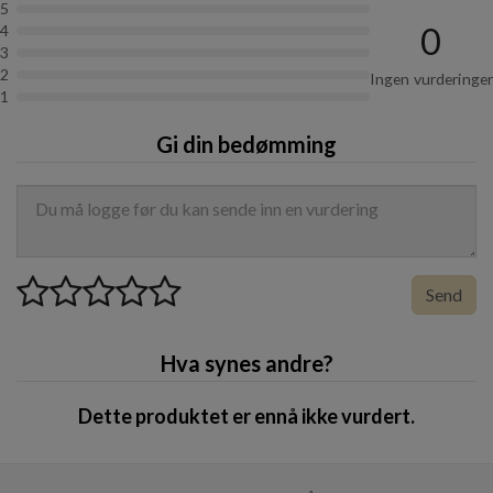
5
Le Pavillon D'Or er inspirert av søken etter lykke og
0
4
passer best når du vil utstråle en naturlig og stille
3
selvtillit. Dens komplekse sammensetning av urter og
2
Ingen vurderinger
1
tresorter gjør at den utvikler seg vakkert i løpet av
dagen og tilpasser seg din kroppstemperatur.
Gi din bedømming
Du finner parfymen i full størrelse
her
.
Send
Hva synes andre?
Dette produktet er ennå ikke vurdert.