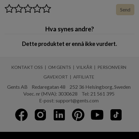
rabarbra, hyasint
Send
Hjerte: Liljekonvall, freesias, rose, jasmin, eple
Base: Sedertre, amber, mose, musk
Amoln Håndkrem Sisu Bouquet gir både pleie og en
Hva synes andre?
langvarig duftopplevelse. For en fullstendig
opplevelse, anbefales det å kombinere den med andre
Dette produktet er ennå ikke vurdert.
produkter fra vårt sortiment.
Opplev forskjellen med Håndkrem Sisu Bouquet og gi
KONTAKT OSS
OM GENTS
VILKÅR
PERSONVERN
hendene dine både beskyttelse og eleganse.
GAVEKORT
AFFILIATE
Gents AB
Redaregatan 48
252 36 Helsingborg, Sweden
Voec. nr (MVA): 3030628
Tel:
21 561 395
E-post:
support@gents.com