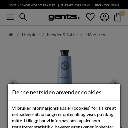
LEVERING 2-4 VIRKEDAGER FRA 29
KR
FRI FRAKT OVER 699
KR
INGEN TOLLGEBYR
menu
search
favorite
account_circle
shopping_bag
0
KUNDESERVICE
Hopp
til
Hudpleie
Hender & føtter
Håndkrem
hovedinnhold
Denne nettsiden anvender cookies
Vi bruker informasjonskapsler (cookies) for å sikre at
nettsidene uit.no fungerer optimalt og vises på riktig
måte. I tillegg har vi informasjonskapsler som
registrerer statistikk, bevarer egenskaper, innhenter