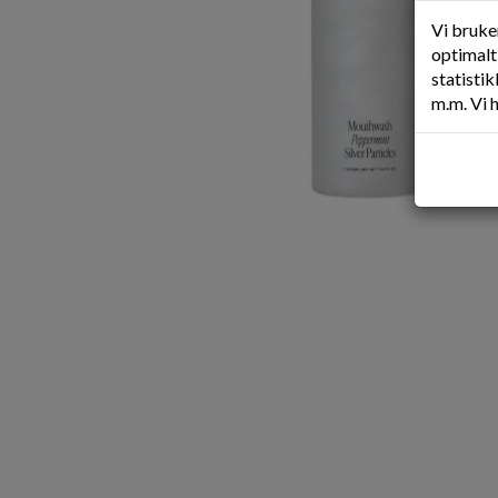
Vi bruke
optimalt 
statisti
m.m. Vi 