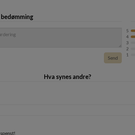
n bedømming
5
4
3
2
1
Send
Hva synes andre?
 spenst!