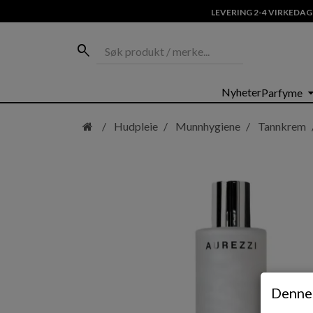
LEVERING 2-4 VIRKEDAG
Søk produkt / merke...
search
Hopp
arrow_dro
Nyheter
Parfyme
til
hovedinnhold
Hudpleie
Munnhygiene
Tannkrem
Denne 