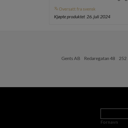
translate
Oversatt fra svensk
Kjøpte produktet
26. juli 2024
Gents AB
Redaregatan 48
252 
Fornavn