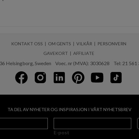
KONTAKT OSS
OM GENTS
VILKÅR
PERSONVERN
GAVEKORT
AFFILIATE
36 Helsingborg, Sweden
Voec. nr (MVA): 3030628
Tel:
21 561
TA DEL AV NYHETER OG INSPIRASJON I VÅRT NYHETSBREV
E-post