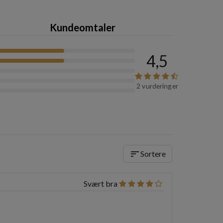
Kundeomtaler
4,5
2 vurderinger
sort
Sortere
Svært bra