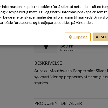
PRODUSENT
AUREZZI
r informasjonskapsler (cookies) for å sikre at nettsidene uit.no fu
og vises på riktig måte. I tillegg har vi informasjonskapsler som re
OFTE KJØPT SAMMEN
kk, bevarer egenskaper, innhenter informasjon til markedsføringsf
har både førsteparts og tredjeparts cookies på våre sider.
AUREZZI
Toothpaste
Tilpasse
AKSEP
FRA
369
kr
Mva inkludert
BESKRIVELSE
Aurezzi Mouthwash Peppermint Silver P
sølvpartikler og peppermynte som gir e
styrkes.
PRODUSENTDETALJER