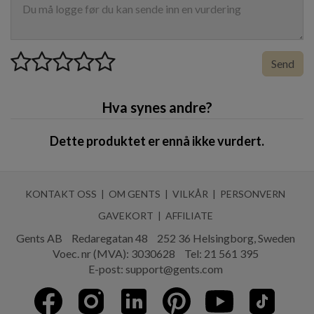
Send
Hva synes andre?
Dette produktet er ennå ikke vurdert.
KONTAKT OSS
OM GENTS
VILKÅR
PERSONVERN
GAVEKORT
AFFILIATE
Gents AB
Redaregatan 48
252 36 Helsingborg, Sweden
Voec. nr (MVA): 3030628
Tel:
21 561 395
E-post:
support@gents.com