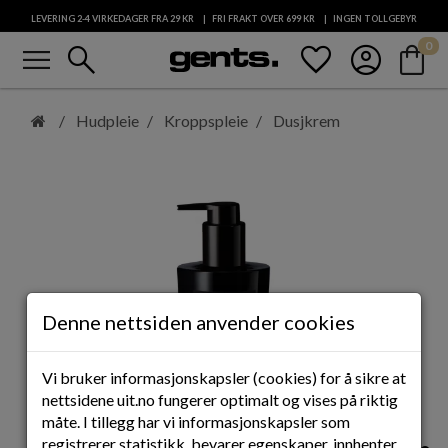
LEVERING 2-4 VIRKEDAGER FRA 29
KR
FRI FRAKT OVER 699
KR
INGEN TOLLGEBYR
menu
search
favorite
account_circle
shopping_bag
0
KUNDESERVICE
Hopp
til
Hudpleie
Kroppspleie
Dusjkrem
hovedinnhold
Denne nettsiden anvender cookies
Vi bruker informasjonskapsler (cookies) for å sikre at
nettsidene uit.no fungerer optimalt og vises på riktig
måte. I tillegg har vi informasjonskapsler som
registrerer statistikk, bevarer egenskaper, innhenter