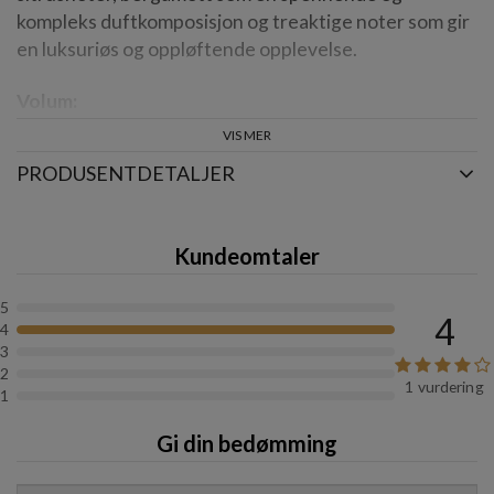
kompleks duftkomposisjon og treaktige noter som gir
en luksuriøs og oppløftende opplevelse.
Volum:
VIS MER
300 ml
PRODUSENTDETALJER
Kundeomtaler
5
4
4
3
2
1 vurdering
1
Gi din bedømming