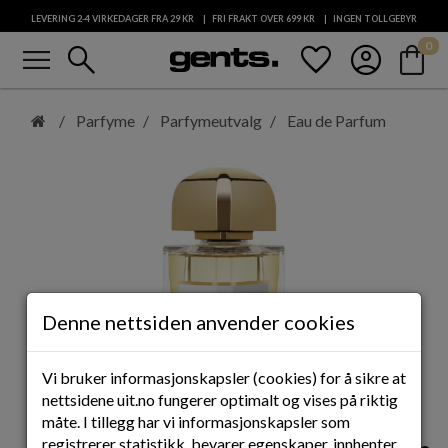
LEVERING 2-4 VIRKEDAGER FRA 29
KR
FRI FRAKT OVER 699
KR
INGEN TOLLGEBYR
menu
search
favorite
account_circle
shopping_bag
0
KUNDESERVICE
Hopp
til
Parfyme
Parfymeutvalg
Eau de Parfum
hovedinnhold
Denne nettsiden anvender cookies
Vi bruker informasjonskapsler (cookies) for å sikre at
nettsidene uit.no fungerer optimalt og vises på riktig
måte. I tillegg har vi informasjonskapsler som
registrerer statistikk, bevarer egenskaper, innhenter