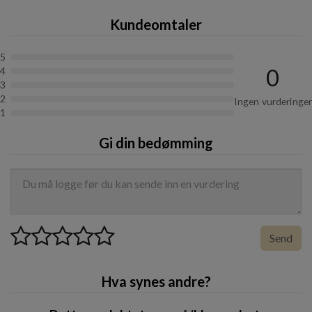
Kundeomtaler
100 ml
5
0
4
3
2
Ingen vurderinger
1
Gi din bedømming
Send
Hva synes andre?