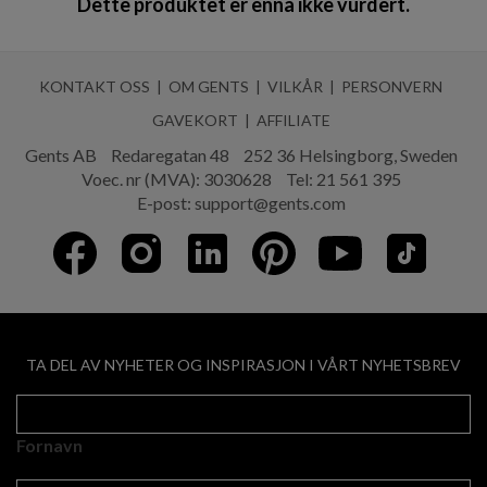
Dette produktet er ennå ikke vurdert.
KONTAKT OSS
OM GENTS
VILKÅR
PERSONVERN
GAVEKORT
AFFILIATE
Gents AB
Redaregatan 48
252 36 Helsingborg, Sweden
Voec. nr (MVA): 3030628
Tel:
21 561 395
E-post:
support@gents.com
TA DEL AV NYHETER OG INSPIRASJON I VÅRT NYHETSBREV
Fornavn