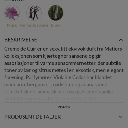
Musk
Vanilje absolute
Bjørk
BESKRIVELSE
Creme de Cuir er en sexy, litt ekvivok duft fra Matiers-
kolleksjonen som kjærtegner sansene og gir
assosiasjoner til varme sensommernetter, der subtile
toner av lær og sitrus møtes i en eksotisk, men elegant
forening. Parfymøren Violaine Collas har blandet
mandarin, bergamott, røde bær og ananas med
semsket skinn, animalsk moskus og kremet vanilje.
Sandeltre og bjørk skjuler seg også et sted.
VIS MER
Volum:
PRODUSENTDETALJER
10 ml