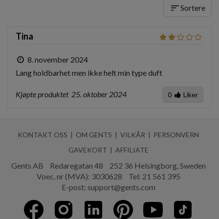
sort
Sortere
Tina
8. november 2024
Lang holdbarhet men ikke helt min type duft
Kjøpte produktet
25. oktober 2024
0
Liker
KONTAKT OSS
OM GENTS
VILKÅR
PERSONVERN
GAVEKORT
AFFILIATE
Gents AB
Redaregatan 48
252 36 Helsingborg, Sweden
Voec. nr (MVA): 3030628
Tel:
21 561 395
E-post:
support@gents.com