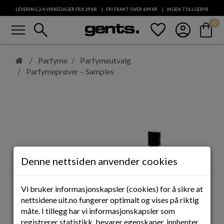
LEVERING 2-4 VIRKEDAGER FRA 29
KR
FRI FRAKT OVER 699
KR
INGEN TOLLGEBYR
menu
search
favorite
account_circle
shopping_bag
0
KUNDESERVICE
Hopp
til
Parfyme
Parfymeutvalg
hovedinnhold
Parfymeprøver – Samples
Denne nettsiden anvender cookies
Vi bruker informasjonskapsler (cookies) for å sikre at
nettsidene uit.no fungerer optimalt og vises på riktig
måte. I tillegg har vi informasjonskapsler som
registrerer statistikk, bevarer egenskaper, innhenter