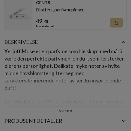
GENTS
Blotters, parfymepinner
49
kr
shopping_bag
Mva inkludert
BESKRIVELSE
Xerjoff Muse er en parfyme som ble skapt med mål å
være den perfekte parfymen, en duft som forsterker
eierens personlighet. Delikate, myke noter av hvite
middelhavsblomster gifter seg med
karaktersdefinerende noter av lær. En inspirerende
duft!
Xerjoffs kollektion "V" er en hyllest til fløyel; like mykt
som intenstivt.
VIS MER
PRODUSENTDETALJER
Med denne prøven kan du teste duften ved flere
anledninger.