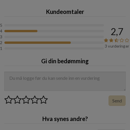
Kundeomtaler
Volum:
2 ml
5
2,7
4
3
2
3 vurderinger
1
Gi din bedømming
Send
Hva synes andre?