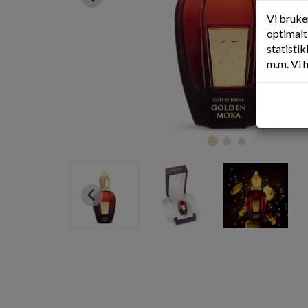
Vi bruke
optimalt 
statisti
m.m. Vi 