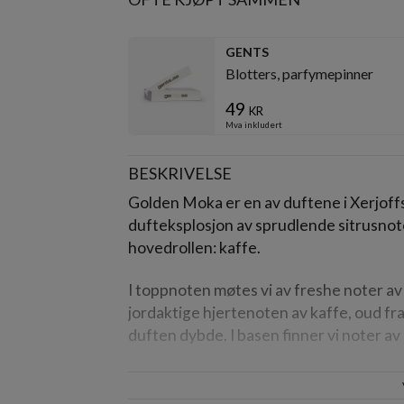
GENTS
Blotters, parfymepinner
49
kr
Mva inkludert
BESKRIVELSE
Golden Moka er en av duftene i Xerjoff
dufteksplosjon av sprudlende sitrusnot
hovedrollen: kaffe.
I toppnoten møtes vi av freshe noter av
jordaktige hjertenoten av kaffe, oud fra 
duften dybde. I basen finner vi noter a
Volum:
50 ml EdP