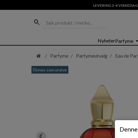
LEVERING 2-4 VIRKEDAG
Søk produkt / merke...
search
Hopp
arrow_dro
Nyheter
Parfyme
til
hovedinnhold
Parfyme
Parfymeutvalg
Eau de Pa
Finnes som prøve
Denne 