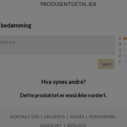
PRODUSENTDETALJER
Coffee Break Collection er en duftkolleksjon
kaffehandel. Hver duft i kolleksjonen represe
historie.
n bedømming
5
4
3
2
1
Send
Hva synes andre?
Dette produktet er ennå ikke vurdert.
KONTAKT OSS
OM GENTS
VILKÅR
PERSONVERN
GAVEKORT
AFFILIATE