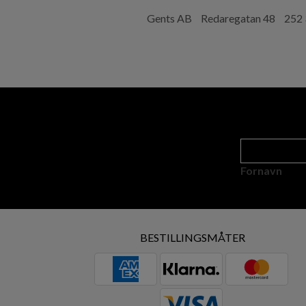
Gents AB
Redaregatan 48
252 
Fornavn
BESTILLINGSMÅTER