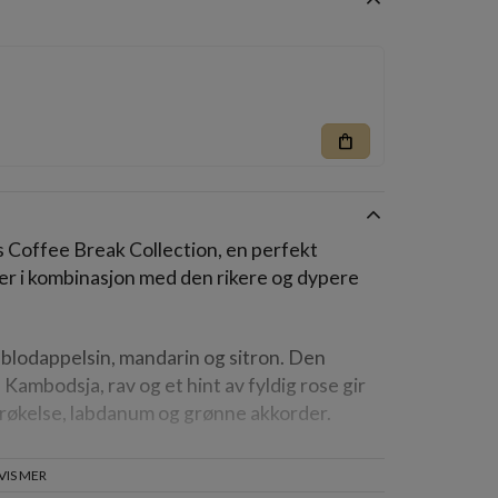
shopping_bag
s Coffee Break Collection, en perfekt
er i kombinasjon med den rikere og dypere
 blodappelsin, mandarin og sitron. Den
Kambodsja, rav og et hint av fyldig rose gir
v røkelse, labdanum og grønne akkorder.
VIS MER