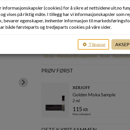
ART. NR.
12614
r informasjonskapsler (cookies) for å sikre at nettsidene uit.no fu
NETTSTATUS
LAVT LAGER
PRODUSENT
XERJOFF
og vises på riktig måte. I tillegg har vi informasjonskapsler som re
kk, bevarer egenskaper, innhenter informasjon til markedsføringsf
har både førsteparts og tredjeparts cookies på våre sider.
TOPPNOTE
HJERTENOTE
Tilpasse
AKSEP
Sitron
Mandarin
Blodappelsin
Rose
Rav/Ambe
PRØV FØRST
XERJOFF
Golden Moka Sample
2 ml
115
kr
Mva inkludert
OFTE KJØPT SAMMEN