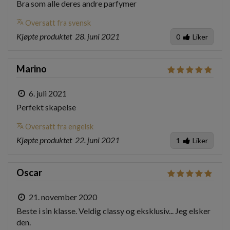
Bra som alle deres andre parfymer
translate
Oversatt fra svensk
Kjøpte produktet
28. juni 2021
0
Liker
Marino
6. juli 2021
Perfekt skapelse
translate
Oversatt fra engelsk
Kjøpte produktet
22. juni 2021
1
Liker
Oscar
21. november 2020
Beste i sin klasse. Veldig classy og eksklusiv... Jeg elsker 
den.