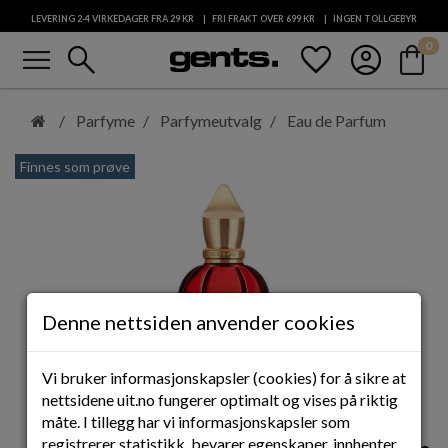
LEVERING 2-4 VIRKEDAGER FRA 29
KR
FRI FRAKT OVER 699
KR
INGEN TOLLGEBYR
menu
search
favorite
account_circle
shopping_bag
0
KUNDESERVICE
Hopp
til
Parfyme
Parfymeutvalg
Eau de Parfum
hovedinnhold
Finnes som prøve
Denne nettsiden anvender cookies
Vi bruker informasjonskapsler (cookies) for å sikre at
nettsidene uit.no fungerer optimalt og vises på riktig
måte. I tillegg har vi informasjonskapsler som
registrerer statistikk, bevarer egenskaper, innhenter