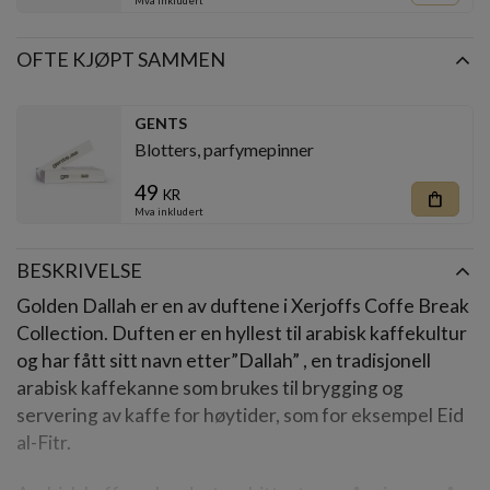
Mva inkludert
OFTE KJØPT SAMMEN
GENTS
Blotters, parfymepinner
49
kr
shopping_bag
Mva inkludert
BESKRIVELSE
Golden Dallah er en av duftene i Xerjoffs Coffe Break
Collection. Duften er en hyllest til arabisk kaffekultur
og har fått sitt navn etter”Dallah” , en tradisjonell
arabisk kaffekanne som brukes til brygging og
servering av kaffe for høytider, som for eksempel Eid
al-Fitr.