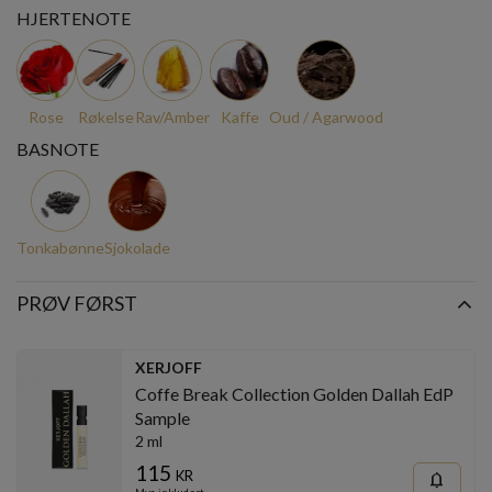
HJERTENOTE
Rose
Røkelse
Rav/Amber
Kaffe
Oud / Agarwood
BASNOTE
Tonkabønne
Sjokolade
PRØV FØRST
XERJOFF
Coffe Break Collection Golden Dallah EdP
Sample
2 ml
115
kr
notifications