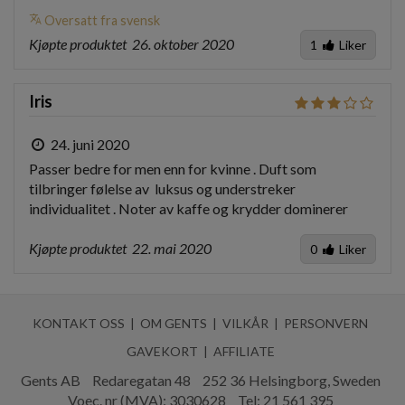
translate
Oversatt fra svensk
Kjøpte produktet
26. oktober 2020
1
Liker
Iris
24. juni 2020
Passer bedre for men enn for kvinne . Duft som 
tilbringer følelse av  luksus og understreker 
individualitet . Noter av kaffe og krydder dominerer
Kjøpte produktet
22. mai 2020
0
Liker
KONTAKT OSS
OM GENTS
VILKÅR
PERSONVERN
GAVEKORT
AFFILIATE
Gents AB
Redaregatan 48
252 36 Helsingborg, Sweden
Voec. nr (MVA): 3030628
Tel:
21 561 395