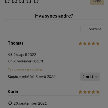
Send
Hva synes andre?
sort
Sortere
Thomas
26. april 2022
Unik, vidunderlig duft
translate
Oversatt fra svensk
Kjøpte produktet
7. april 2022
2
Liker
Karin
29. september 2021