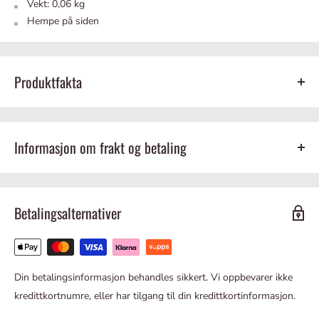
Vekt: 0,06 kg
Hempe på siden
Produktfakta
Svart
Lett
Informasjon om frakt og betaling
Betalingsalternativer
Vi sender alle varer
direkte
fra lager i Asker, som gir en forventet
leveringstid på 1-3 arbeidsdager, avhengig av hvor i Norge varene
skal sendes.
Din betalingsinformasjon behandles sikkert. Vi oppbevarer ikke
Tilgjengelige fraktalternativer tilpasset deg vises i kassen ved
kredittkortnumre, eller har tilgang til din kredittkortinformasjon.
utsjekk.
Vi tilbyr: