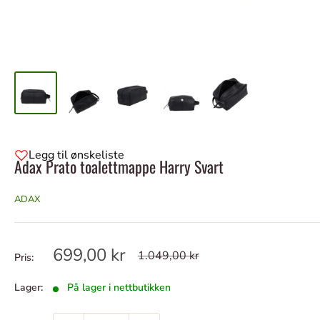
Legg til ønskeliste
Adax Prato toalettmappe Harry Svart
ADAX
Tilbudspris
699,00 kr
Ordinær
1.049,00 kr
Pris:
pris
Lager:
På lager i nettbutikken