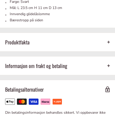
Farge: Svart
Mål: L 23.5 cm H 11 cm D 13 cm
Innvendig glidelåslomme
Bærestropp på siden
Produktfakta
Skinn
Svart
Informasjon om frakt og betaling
Betalingsalternativer
Vi sender alle varer
direkte
fra lager i Asker, som gir en forventet
leveringstid på 1-3 arbeidsdager, avhengig av hvor i Norge varene
skal sendes.
Din betalingsinformasjon behandles sikkert. Vi oppbevarer ikke
Tilgjengelige fraktalternativer tilpasset deg vises i kassen ved