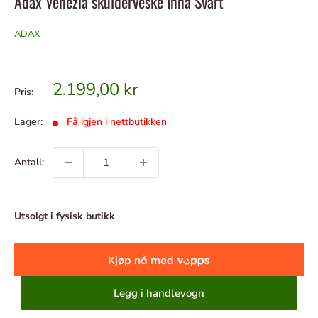
Adax Venezia skulderveske Inna Svart
ADAX
Tilbudspris
2.199,00 kr
Pris:
Lager:
Få igjen i nettbutikken
Antall:
Utsolgt i fysisk butikk
Legg i handlevogn