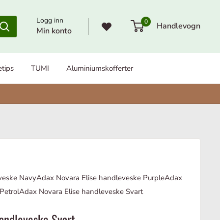
Logg inn
0
Handlevogn
Min konto
etips
TUMI
Aluminiumskofferter
veske Navy
Adax Novara Elise handleveske Purple
Adax
Petrol
Adax Novara Elise handleveske Svart
handleveske Svart