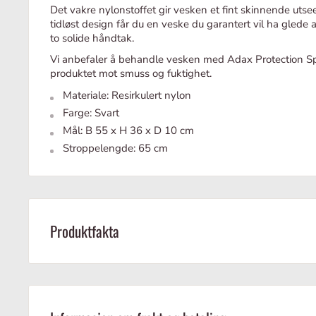
Det vakre nylonstoffet gir vesken et fint skinnende ut
tidløst design får du en veske du garantert vil ha glede
to solide håndtak.
Vi anbefaler å behandle vesken med Adax Protection Sp
produktet mot smuss og fuktighet.
Materiale: Resirkulert nylon
Farge: Svart
Mål: B 55 x H 36 x D 10 cm
Stroppelengde: 65 cm
Produktfakta
Svart