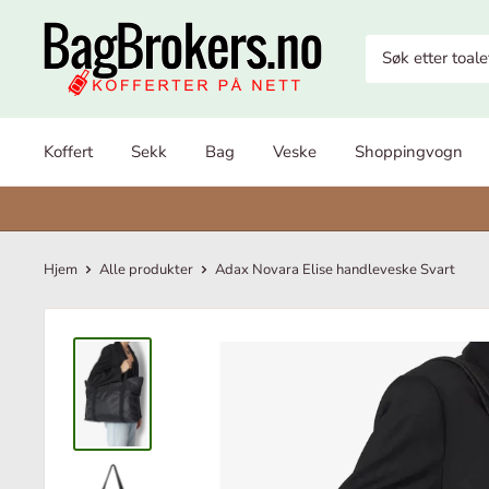
Fortsett
BagBrokers
til
innhold
Koffert
Sekk
Bag
Veske
Shoppingvogn
Hjem
Alle produkter
Adax Novara Elise handleveske Svart