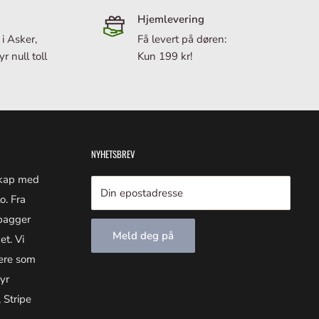
Hjemlevering
 i Asker,
Få levert på døren:
r null toll
Kun 199 kr!
NYHETSBREV
skap med
Din epostadresse
o. Fra
 bagger
Meld deg på
et. Vi
nere som
yr
 Stripe