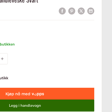
s
tbutikken
butikk
Legg i handlevogn