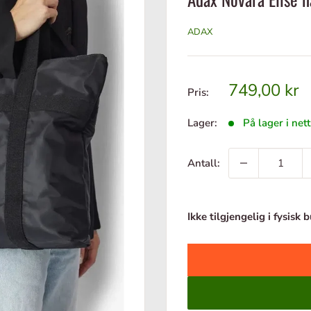
ADAX
Tilbudspri
749,00 kr
Pris:
Lager:
På lager i net
Antall:
Ikke tilgjengelig i fysisk 