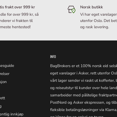
pe som våre
tis frakt over 999 kr
Norsk butikk
dle for over 999 kr, så
Vi har eget varelager
derer vi frakten til
utenfor Oslo. Det bety
del opp) eller faktura (få
meste hentested!
og rask levering.
 Apple-enheten din, kan du
INFO
varen(e) går fra oss, vil du
 veien.
lsesguide
BagBrokers er et 100% norsk eid sel
eget varelager i Asker, rett utenfor Osl
relser
vårt lager sender vi raskt ut kofferter,
sjon
og reiseutstyr til kunder over hele land
samarbeider med pålitelige fraktpart
ett
PostNord og Asker ekspressen, og tilb
g
fleksible betalingsløsninger via Klarna,
entlig innkjøp
og Vipps for en enkel og trygg