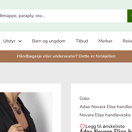
Utstyr
Barn og ungdom
Tilbud
Merker
Reis
Håndbagasje eller underseater? Dette er forskjellen
Color
Adax Novara Elise handle
Novara Elise handleveske 
Legg til ønskeliste
Adax Novara Elise 