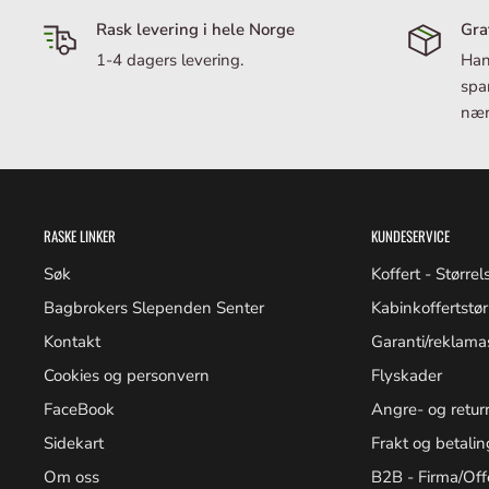
Vi bruker anekjente selskaper som Vipps, Klarna og Stri
Rask levering i hele Norge
Gra
betalingsleverandører.
1-4 dagers levering.
Han
Ingen kortinformasjon lagres hos oss.
span
Du velger selv om du vil betale med kort, delbetaling (
nær
først - betal senere) i kassen.
Dersom du har Apple Pay aktivert på telefonen din /
betale med dette også.
Velg betalingsløsningen som passer for deg!
RASKE LINKER
KUNDESERVICE
Ved bestilling får du som kunde en ordrebekreftelse. Når 
få beskjed om dette, og kan spore forsendelsen din hele
Søk
Koffert - Større
Ønsker du å returnere en vare?
Bagbrokers Slependen Senter
Kabinkoffertstør
Benytt angreskjemaet, som du finner
her.
Kontakt
Garanti/reklama
Cookies og personvern
Flyskader
FaceBook
Angre- og returr
Sidekart
Frakt og betalin
Om oss
B2B - Firma/Off