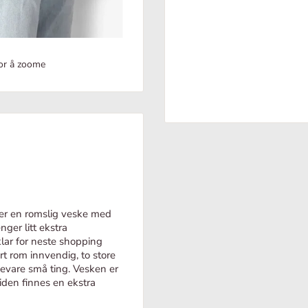
for å zoome
sker en romslig veske med
nger litt ekstra
lar for neste shopping
t rom innvendig, to store
evare små ting. Vesken er
siden finnes en ekstra