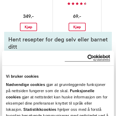
349,-
69,-
Kjøp
Kjøp
Hent resepter for deg selv eller barnet
ditt
Logg inn med BankID eller annen eID og få sikker
tilgang til alle dine resepter
Velg hvilke resepter du vil hente ut og hvordan du vil
ha dem levert
Vi bruker cookies
Få dine resepter levert raskt og trygt på avtalt måte
Nødvendige cookies
gjør at grunnleggende funksjoner
Kom i gang
på nettsiden fungerer som de skal.
Funksjonelle
Mer om reseptvarer
cookies
gjør at nettstedet kan huske informasjon om for
eksempel dine preferanser knyttet til språk eller
lokasjon.
Statistikkcookies
hjelper oss med å forstå
hvordan besøkende kommuniserer med nettstedet ved å