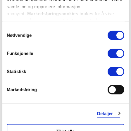
samle inn og rapportere informasjon
anonymt.
Markedsføringscookies
brukes for å vise
annonser på tredjeparts nettsteder basert på informasjon
om dine besøk på vår nettside.
Samtykkevalg
Nødvendige
Funksjonelle
Statistikk
KUNDEANMELDELSER
Markedsføring
2 anmeldelser
Detaljer
5 stjerner
2