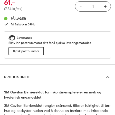
61,-
-
+
Pris
(7,54 kr/stk)
PÅ LAGER
Fri frakt over 399 kr
Leveranse
Skriv inn postnummeret ditt for å sjekke leveringsmetoder.
Sjekk postnummer
Produktinfo
PRODUKTINFO
3M Cavilon Barriereklut for inkontinenspleie er en myk og
hygienisk engangsklut.
3M Cavilon Barriereklut rengjør skånsomt, tilfører fuktighet til tørr
hud og beskytter huden ved å danne en barriere mot irriterende