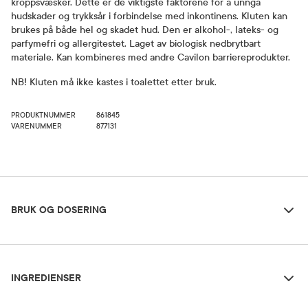
kroppsvæsker. Dette er de viktigste faktorene for å unngå
hudskader og trykksår i forbindelse med inkontinens. Kluten kan
brukes på både hel og skadet hud. Den er alkohol-, lateks- og
parfymefri og allergitestet. Laget av biologisk nedbrytbart
materiale. Kan kombineres med andre Cavilon barriereprodukter.
NB! Kluten må ikke kastes i toalettet etter bruk.
PRODUKTNUMMER
861845
VARENUMMER
877131
Bruk og dosering
BRUK OG DOSERING
Ingredienser
Forsiktighetsregler
INGREDIENSER
Ikke kast kluten i toalettet.