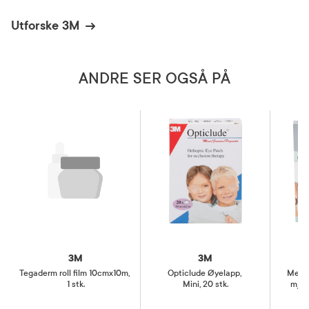
Utforske 3M
ANDRE SER OGSÅ PÅ
3M
3M
Tegaderm roll film 10cmx10m
,
Opticlude Øyelapp
,
Medip
1 stk.
Mini, 20 stk.
m/ko