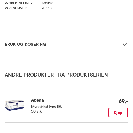
PRODUKTNUMMER
860832
VARENUMMER
903732
Bruk og dosering
BRUK OG DOSERING
Oppbevaringsbetingelser
Rom (15-25 grader)
ANDRE PRODUKTER FRA PRODUKTSERIEN
Abena
69,-
Munnbind type IIR
,
50 stk.
Kjøp