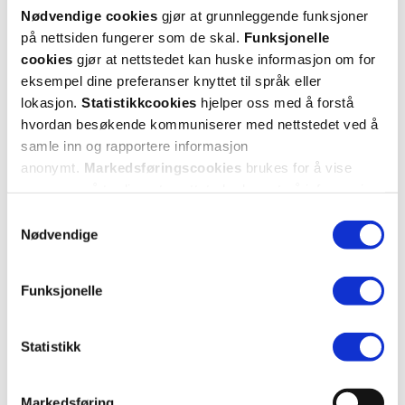
Nødvendige cookies
gjør at grunnleggende funksjoner
på nettsiden fungerer som de skal.
Funksjonelle
cookies
gjør at nettstedet kan huske informasjon om for
eksempel dine preferanser knyttet til språk eller
lokasjon.
Statistikkcookies
hjelper oss med å forstå
Abena
Abena
hvordan besøkende kommuniserer med nettstedet ved å
Munnbind type IIR
,
Hudpleiesalve
,
Urinfl
50 stk.
150 ml
samle inn og rapportere informasjon
anonymt.
Markedsføringscookies
brukes for å vise
annonser på tredjeparts nettsteder basert på informasjon
om dine besøk på vår nettside.
69,-
99,-
Samtykkevalg
Nødvendige
Kjøp
Kjøp
Funksjonelle
Hent resepter for deg selv eller barnet
ditt
Logg inn med BankID eller annen eID og få sikker
Statistikk
tilgang til alle dine resepter
Velg hvilke resepter du vil hente ut og hvordan du vil
Markedsføring