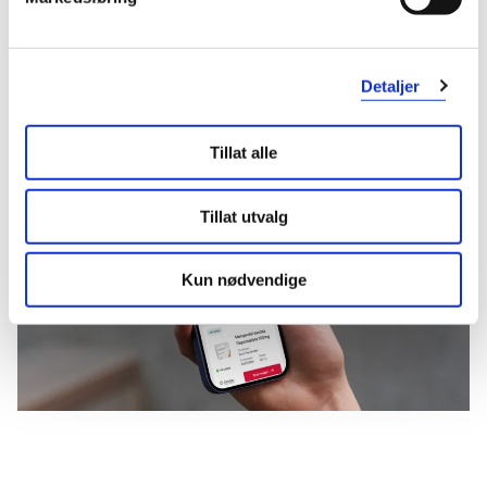
ha dem levert
Få dine resepter levert raskt og trygt på avtalt måte
Kom i gang
Detaljer
Mer om reseptvarer
Tillat alle
Tillat utvalg
Kun nødvendige