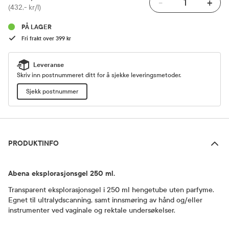
-
+
Pris
(432,- kr/l)
PÅ LAGER
Fri frakt over 399 kr
Leveranse
Skriv inn postnummeret ditt for å sjekke leveringsmetoder.
Sjekk postnummer
Produktinfo
PRODUKTINFO
Abena eksplorasjonsgel 250 ml.
Transparent eksplorasjonsgel i 250 ml hengetube uten parfyme.
Egnet til ultralydscanning, samt innsmøring av hånd og/eller
instrumenter ved vaginale og rektale undersøkelser.