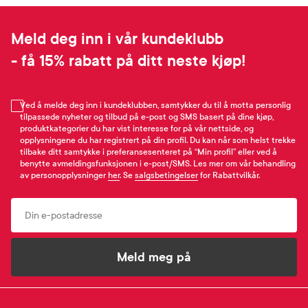
Meld deg inn i vår kundeklubb
- få 15% rabatt på ditt neste kjøp!
Ved å melde deg inn i kundeklubben, samtykker du til å motta personlig
tilpassede nyheter og tilbud på e-post og SMS basert på dine kjøp,
produktkategorier du har vist interesse for på vår nettside, og
opplysningene du har registrert på din profil. Du kan når som helst trekke
tilbake ditt samtykke i preferansesenteret på “Min profil” eller ved å
benytte avmeldingsfunksjonen i e-post/SMS. Les mer om vår behandling
av personopplysninger
her
. Se
salgsbetingelser
for Rabattvilkår.
Email
Meld meg på