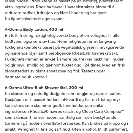
rense huden. Produktene er basert på en naturlig, plantebasert
aktiv ingrediens, Rhealba havre. Havreekstraktet bidrar til å
redusere rødhet, irritasjon og kløe i huden og har gode
fuktighetsbindende egenskaper.
A-Derma Body Lotion, 400 ml
En lett, frisk og fuktighetsgivende bodylotion velegnet til alle
hudtyper, også sensitiv hud. Hemmeligheten er et langvarig
fuktighetskompleks basert på vegetabilsk glyserin, mykgjørende
og nærende oljer samt beroligende Rhealba® havreekstrakt.
Fuktighetskremen er enkel å smøre på, trekker raskt inn i huden
og gir myk, smidig og gjennomfuktet hud i 24 timer. Med en frisk
blomsterduft av blant annet rose og fiol. Testet under
dermatologisk kontroll.
A-Derma Ultra-Rich Shower Gel, 200 ml
En skånsom og naturlig dusjgele som rengjør og nærer huden.
Dusjsåpen er tilpasset hudens pH-verdi og har en frisk og myk
konsistens som skummer godt. Inneholder den unike
ingrediensen Rhealba® havreekstrakt og Clean Care Complex™
som skånsomt renser huden, samtidig som den beskyttende
barrieren på hudens overflate forsterkes. Kan brukes på kropp og i
ansikt. Velegnet til tørr og sart hud. Uten alkohol. Mildt parfymert.