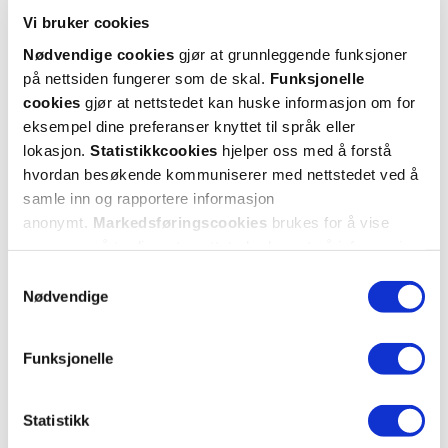
Vi bruker cookies
Nødvendige cookies
gjør at grunnleggende funksjoner
på nettsiden fungerer som de skal.
Funksjonelle
cookies
gjør at nettstedet kan huske informasjon om for
eksempel dine preferanser knyttet til språk eller
KUNDEANMELDELSER
lokasjon.
Statistikkcookies
hjelper oss med å forstå
hvordan besøkende kommuniserer med nettstedet ved å
samle inn og rapportere informasjon
anonymt.
Markedsføringscookies
brukes for å vise
annonser på tredjeparts nettsteder basert på informasjon
5 anmeldelser
om dine besøk på vår nettside.
Samtykkevalg
Nødvendige
5 stjerner
3
4 stjerner
1
Funksjonelle
3 stjerner
1
Statistikk
2 stjerner
0