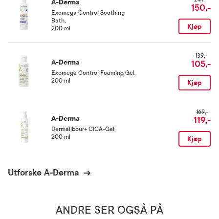
Disodium Cocoamphodiacetate, Avena Sativa (Oat) Kernel Extract (Avena Sativa
A-Derma
150,-
Kernel Extract), Caprylyl Glycol, Caramel, Citric Acid, Coco-Glucoside, Fragrance
Exomega Control Soothing
(Parfum), Glyceryl Oleate, Hydrogenated Palm Glycerides Citrate, Lauric Acid,
Bath
,
Propylene Glycol, Sodium Benzoate, Sodium Chloride, Sodium Glycolate, Sodium
Kjøp
200 ml
Methyl Isethionate, Tocopherol, Trisodium Ethylenediamine Disuccinate.
139,-
A-Derma
105,-
Exomega Control Foaming Gel
,
200 ml
Kjøp
169,-
A-Derma
119,-
Dermalibour+ CICA-Gel
,
200 ml
Kjøp
Utforske A-Derma
ANDRE SER OGSÅ PÅ