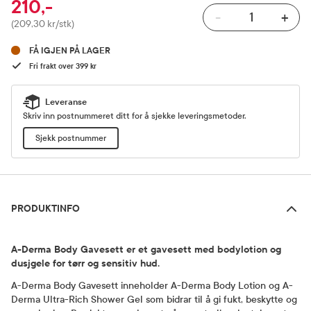
210,-
-
+
Pris
(209,30 kr/stk)
FÅ IGJEN PÅ LAGER
Fri frakt over 399 kr
Leveranse
Skriv inn postnummeret ditt for å sjekke leveringsmetoder.
Sjekk postnummer
Produktinfo
PRODUKTINFO
A-Derma Body Gavesett er et gavesett med bodylotion og
dusjgele for tørr og sensitiv hud.
A-Derma Body Gavesett inneholder A-Derma Body Lotion og A-
Derma Ultra-Rich Shower Gel som bidrar til å gi fukt, beskytte og