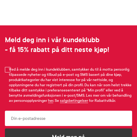
Meld deg inn i vår kundeklubb
- få 15% rabatt på ditt neste kjøp!
Ved å melde deg inn i kundeklubben, samtykker du til å motta personlig
tilpassede nyheter og tilbud på e-post og SMS basert på dine kjøp,
produktkategorier du har vist interesse for på vår nettside, og
opplysningene du har registrert på din profil. Du kan når som helst trekke
tilbake ditt samtykke i preferansesenteret på “Min profil” eller ved å
benytte avmeldingsfunksjonen i e-post/SMS. Les mer om vår behandling
av personopplysninger
her
. Se
salgsbetingelser
for Rabattvilkår.
Email