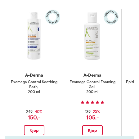
A-Derma
A-Derma
Exomega Control Soothing
Exomega Control Foaming
Epithel
Bath
,
Gel
,
200 ml
200 ml
40%
25%
249,-
139,-
150,-
105,-
Kjøp
Kjøp