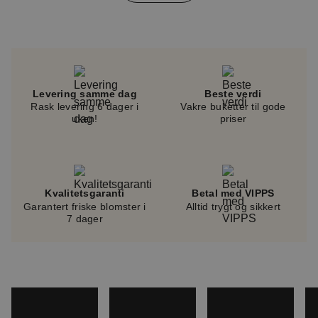
of
4
Levering samme dag
Beste verdi
Rask levering 6 dager i
Vakre buketter til gode
uken!
priser
Kvalitetsgaranti
Betal med VIPPS
Garantert friske blomster i
Alltid trygt og sikkert
7 dager