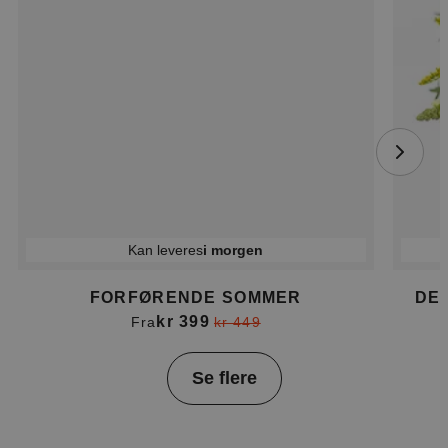
Kan leveres
i morgen
FORFØRENDE SOMMER
DE
kr 399
Fra
kr 449
Item
Se flere
1
of
4