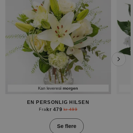
Kan leveres
i morgen
EN PERSONLIG HILSEN
kr 479
Fra
kr 499
Item
Se flere
1