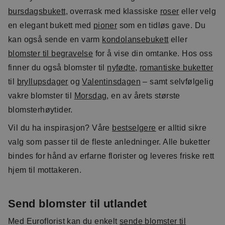
bursdagsbukett
, overrask med klassiske
roser
eller velg
en elegant bukett med
pioner
som en tidløs gave. Du
kan også sende en varm
kondolansebukett
eller
blomster til begravelse
for å vise din omtanke. Hos oss
finner du også blomster til
nyfødte
,
romantiske buketter
til
bryllupsdager
og
Valentinsdagen
– samt selvfølgelig
vakre blomster til
Morsdag
, en av årets største
blomsterhøytider.
Vil du ha inspirasjon? Våre
bestselgere
er alltid sikre
valg som passer til de fleste anledninger. Alle buketter
bindes for hånd av erfarne florister og leveres friske rett
hjem til mottakeren.
Send blomster til utlandet
Med Euroflorist kan du enkelt
sende blomster til