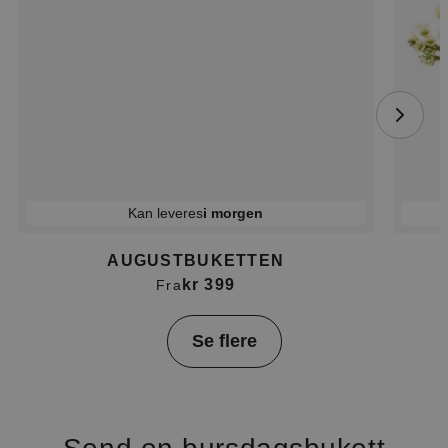
Kan leveres
i morgen
AUGUSTBUKETTEN
kr 399
Fra
Item
Se flere
1
of
4