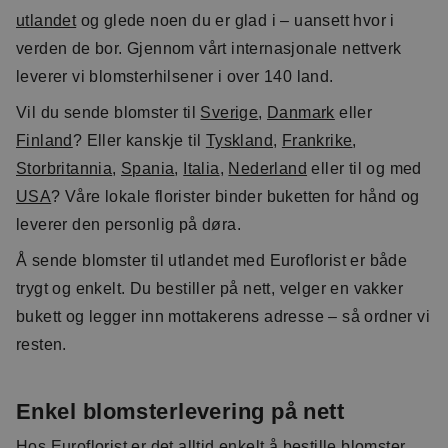
utlandet
og glede noen du er glad i – uansett hvor i
verden de bor. Gjennom vårt internasjonale nettverk
leverer vi blomsterhilsener i over 140 land.
Vil du sende blomster til
Sverige
,
Danmark
eller
Finland
? Eller kanskje til
Tyskland
,
Frankrike
,
Storbritannia
,
Spania
,
Italia
,
Nederland
eller til og med
USA
? Våre lokale florister binder buketten for hånd og
leverer den personlig på døra.
Å sende blomster til utlandet med Euroflorist er både
trygt og enkelt. Du bestiller på nett, velger en vakker
bukett og legger inn mottakerens adresse – så ordner vi
resten.
Enkel blomsterlevering på nett
Hos Euroflorist er det alltid enkelt å bestille blomster.