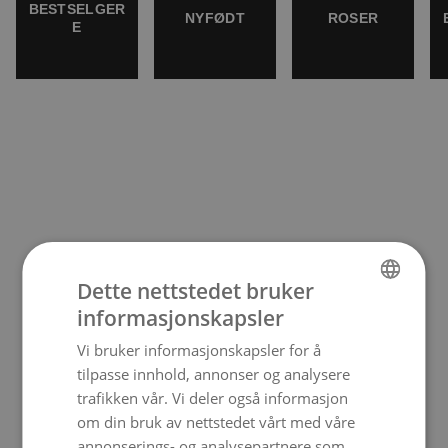
BESTSELGER
NYFØDT
ROSER
E
Dette nettstedet bruker
informasjonskapsler
NORWEGIAN
Vi bruker informasjonskapsler for å
ENGLISH
tilpasse innhold, annonser og analysere
trafikken vår. Vi deler også informasjon
om din bruk av nettstedet vårt med våre
annonserings- og analysepartnere som