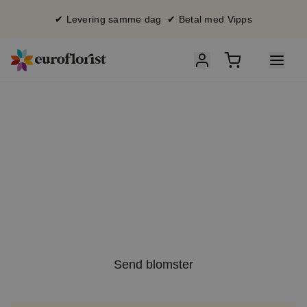
✔ Levering samme dag ✔ Betal med Vipps
So
mmersalg
15 % rabatt
med koden SOL15
Send blomster