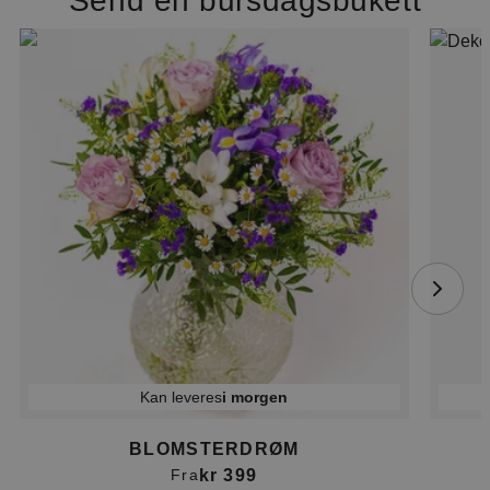
Send en bursdagsbukett
Kan leveres
i morgen
BLOMSTERDRØM
kr 399
Fra