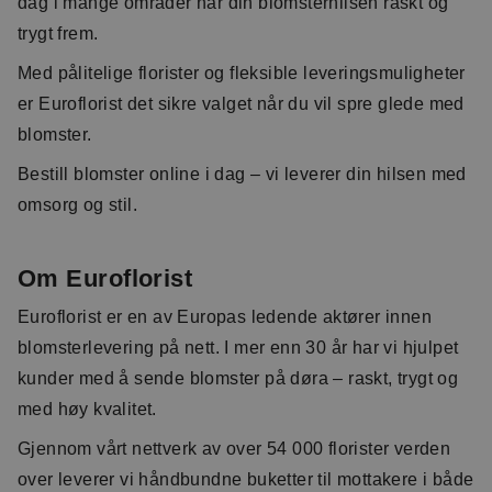
dag i mange områder når din blomsterhilsen raskt og
trygt frem.
Med pålitelige florister og fleksible leveringsmuligheter
er Euroflorist det sikre valget når du vil spre glede med
blomster.
Bestill blomster online i dag – vi leverer din hilsen med
omsorg og stil.
Om Euroflorist
Euroflorist er en av Europas ledende aktører innen
blomsterlevering på nett. I mer enn 30 år har vi hjulpet
kunder med å sende blomster på døra – raskt, trygt og
med høy kvalitet.
Gjennom vårt nettverk av over 54 000 florister verden
over leverer vi håndbundne buketter til mottakere i både