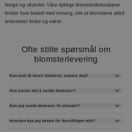
Norge og utlandet. Våre dyktige blomsterdekoratører
binder hver bukett med omsorg, slik at blomstene alltid
ankommer friske og vakre.
Ofte stilte spørsmål om
blomsterlevering
Kan man få levert blomster samme dag?
Ja, vi tilbyr levering samme dag i mange byer.
Hva koster det å sende blomster?
Bestill senest kl. 14 på hverdager og kl. 12 på
Prisene starter fra ca. 369 kr + leveringsgebyr.
lørdager, så leverer vi samme dag.
Kan jeg sende blomster til utlandet?
Den endelige prisen avhenger av hvilken bukett
Ja, med Euroflorist kan du sende blomster til
eller blomsterboks du velger.
Hvordan kan jeg betale for bestillingen min?
over 140 land gjennom vårt internasjonale
Du kan betale trygt på nett med de vanligste
nettverk.