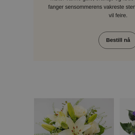
fanger sensommerens vakreste stemni
vil feire.
Bestill nå