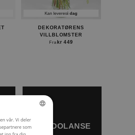
Kan leveres
i dag
ET
DEKORATØRENS
VILLBLOMSTER
kr 449
Fra
en vår. Vi deler
NORWEGIAN
KONDOLANSE
ysepartnere som
ENGLISH
 inn fra din