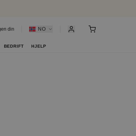
gen din
NO
BEDRIFT
HJELP