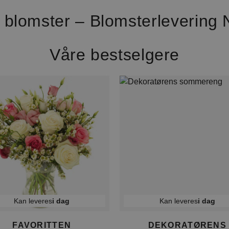
 blomster – Blomsterlevering 
Våre bestselgere
Kan leveres
i dag
Kan leveres
i dag
FAVORITTEN
DEKORATØRENS