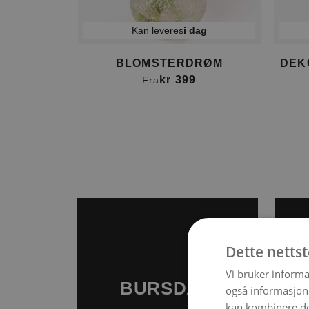
Kan leveres
i dag
BLOMSTERDRØM
DEK
kr 399
Fra
Item
1
of
4
Dette netts
Vi bruker informa
BURSDAG
også informasjon
kan kombinere de