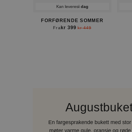
Kan leveres
i dag
FORFØRENDE SOMMER
kr 399
Fra
kr 449
Item
1
of
4
Augustbuket
En fargesprakende bukett med stor 
møter varme gule, oransje og røde 