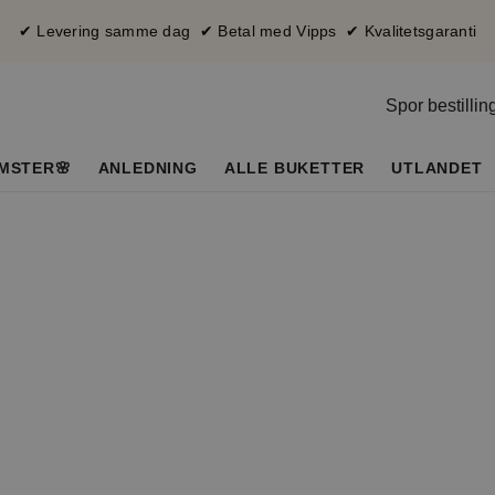
✔ Levering samme dag ✔ Betal med Vipps ✔ Kvalitetsgaranti
Spor bestillin
MSTER🌸
ANLEDNING
ALLE BUKETTER
UTLANDET
So
mmersalg