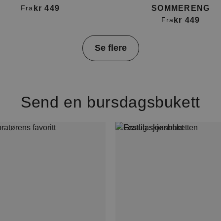
kr 449
SOMMERENG
Fra
kr 449
Fra
Se flere
Send en bursdagsbukett