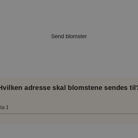
15 % rabat
med koden SOL15
Send blomster
Hvilken adresse skal blomstene sendes til
ta 1