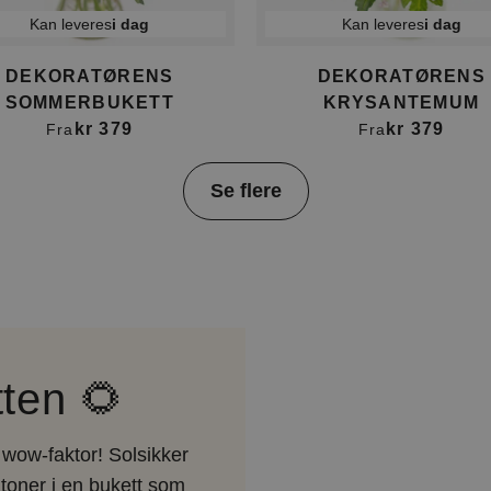
Kan leveres
i dag
Kan leveres
i dag
DEKORATØRENS
DEKORATØRENS
SOMMERBUKETT
KRYSANTEMUM
kr 379
kr 379
Fra
Fra
Se flere
ten 🌻
wow-faktor! Solsikker
toner i en bukett som