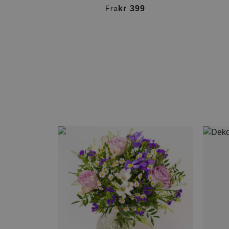
kr 399
Fra
Item
1
of
4