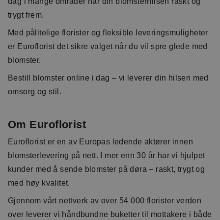
dag i mange områder når din blomsterhilsen raskt og
trygt frem.
Med pålitelige florister og fleksible leveringsmuligheter
er Euroflorist det sikre valget når du vil spre glede med
blomster.
Bestill blomster online i dag – vi leverer din hilsen med
omsorg og stil.
Om Euroflorist
Euroflorist er en av Europas ledende aktører innen
blomsterlevering på nett. I mer enn 30 år har vi hjulpet
kunder med å sende blomster på døra – raskt, trygt og
med høy kvalitet.
Gjennom vårt nettverk av over 54 000 florister verden
over leverer vi håndbundne buketter til mottakere i både