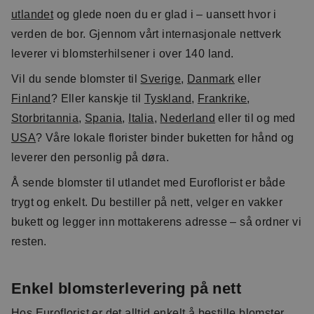
utlandet
og glede noen du er glad i – uansett hvor i
verden de bor. Gjennom vårt internasjonale nettverk
leverer vi blomsterhilsener i over 140 land.
Vil du sende blomster til
Sverige
,
Danmark
eller
Finland
? Eller kanskje til
Tyskland
,
Frankrike
,
Storbritannia
,
Spania
,
Italia
,
Nederland
eller til og med
USA
? Våre lokale florister binder buketten for hånd og
leverer den personlig på døra.
Å sende blomster til utlandet med Euroflorist er både
trygt og enkelt. Du bestiller på nett, velger en vakker
bukett og legger inn mottakerens adresse – så ordner vi
resten.
Enkel blomsterlevering på nett
Hos Euroflorist er det alltid enkelt å bestille blomster.