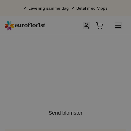
✔ Levering samme dag ✔ Betal med Vipps
So
mmersalg
15 % rabatt
med koden SOL15
Send blomster