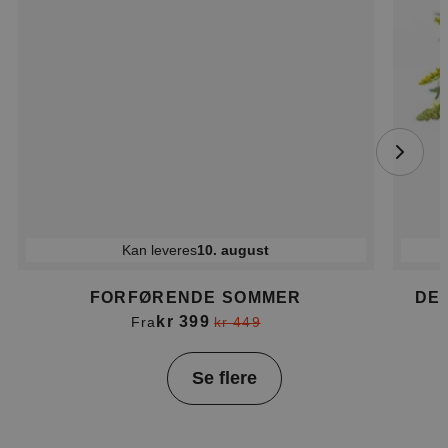
Kan leveres
10. august
FORFØRENDE SOMMER
DE
kr 399
Fra
kr 449
Item
Se flere
1
of
4