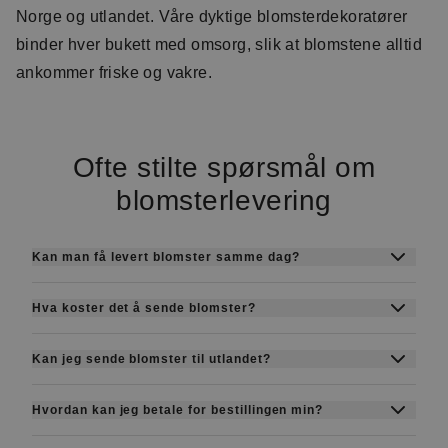
Norge og utlandet. Våre dyktige blomsterdekoratører
binder hver bukett med omsorg, slik at blomstene alltid
ankommer friske og vakre.
Ofte stilte spørsmål om
blomsterlevering
Kan man få levert blomster samme dag?
Ja, vi tilbyr levering samme dag i mange byer.
Hva koster det å sende blomster?
Bestill senest kl. 14 på hverdager og kl. 12 på
Prisene starter fra ca. 369 kr + leveringsgebyr.
lørdager, så leverer vi samme dag.
Kan jeg sende blomster til utlandet?
Den endelige prisen avhenger av hvilken bukett
Ja, med Euroflorist kan du sende blomster til
eller blomsterboks du velger.
Hvordan kan jeg betale for bestillingen min?
over 140 land gjennom vårt internasjonale
Du kan betale trygt på nett med de vanligste
nettverk.