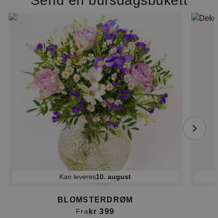
Send en bursdagsbukett
Kan leveres
10. august
BLOMSTERDRØM
kr 399
Fra