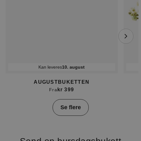
Kan leveres
10. august
AUGUSTBUKETTEN
kr 399
Fra
Item
Se flere
1
of
4