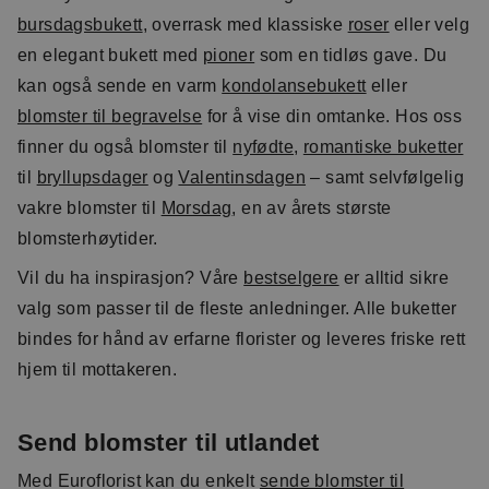
bursdagsbukett
, overrask med klassiske
roser
eller velg
en elegant bukett med
pioner
som en tidløs gave. Du
kan også sende en varm
kondolansebukett
eller
blomster til begravelse
for å vise din omtanke. Hos oss
finner du også blomster til
nyfødte
,
romantiske buketter
til
bryllupsdager
og
Valentinsdagen
– samt selvfølgelig
vakre blomster til
Morsdag
, en av årets største
blomsterhøytider.
Vil du ha inspirasjon? Våre
bestselgere
er alltid sikre
valg som passer til de fleste anledninger. Alle buketter
bindes for hånd av erfarne florister og leveres friske rett
hjem til mottakeren.
Send blomster til utlandet
Med Euroflorist kan du enkelt
sende blomster til