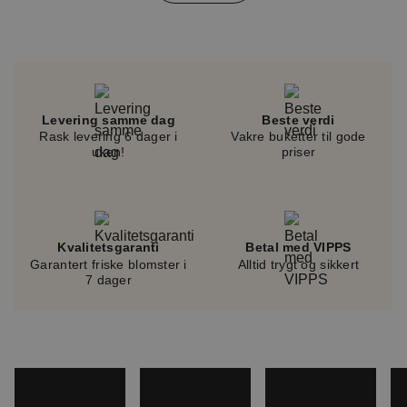
of
4
Levering samme dag
Beste verdi
Rask levering 6 dager i
Vakre buketter til gode
uken!
priser
Kvalitetsgaranti
Betal med VIPPS
Garantert friske blomster i
Alltid trygt og sikkert
7 dager