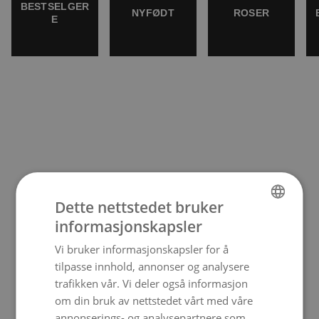
BESTSELGER
NYFØDT
ROSER
E
Dette nettstedet bruker
informasjonskapsler
NORWEGIAN
Vi bruker informasjonskapsler for å
ENGLISH
tilpasse innhold, annonser og analysere
trafikken vår. Vi deler også informasjon
om din bruk av nettstedet vårt med våre
annonserings- og analysepartnere som