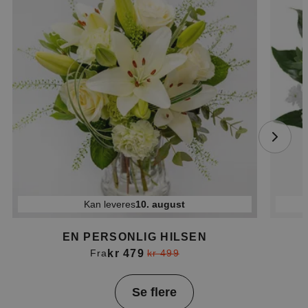
Kan leveres
10. august
EN PERSONLIG HILSEN
kr 479
Fra
kr 499
Item
Se flere
1