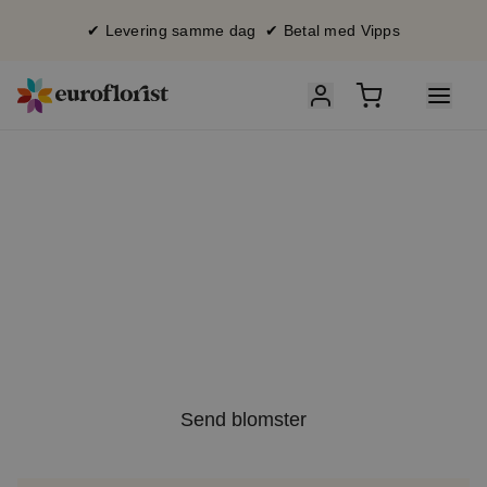
✔ Levering samme dag ✔ Betal med Vipps
So
mmersalg
15 % rabatt
med koden SOL15
Send blomster