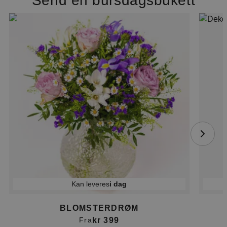
Send en bursdagsbukett
Kan leveres
i dag
BLOMSTERDRØM
kr 399
Fra