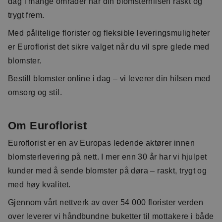
dag i mange områder når din blomsterhilsen raskt og
trygt frem.
Med pålitelige florister og fleksible leveringsmuligheter
er Euroflorist det sikre valget når du vil spre glede med
blomster.
Bestill blomster online i dag – vi leverer din hilsen med
omsorg og stil.
Om Euroflorist
Euroflorist er en av Europas ledende aktører innen
blomsterlevering på nett. I mer enn 30 år har vi hjulpet
kunder med å sende blomster på døra – raskt, trygt og
med høy kvalitet.
Gjennom vårt nettverk av over 54 000 florister verden
over leverer vi håndbundne buketter til mottakere i både