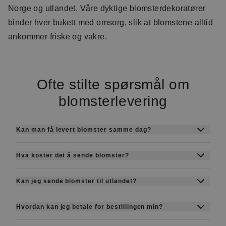
Norge og utlandet. Våre dyktige blomsterdekoratører
binder hver bukett med omsorg, slik at blomstene alltid
ankommer friske og vakre.
Ofte stilte spørsmål om
blomsterlevering
Kan man få levert blomster samme dag?
Ja, vi tilbyr levering samme dag i mange byer.
Hva koster det å sende blomster?
Bestill senest kl. 14 på hverdager og kl. 12 på
Prisene starter fra ca. 369 kr + leveringsgebyr.
lørdager, så leverer vi samme dag.
Kan jeg sende blomster til utlandet?
Den endelige prisen avhenger av hvilken bukett
Ja, med Euroflorist kan du sende blomster til
eller blomsterboks du velger.
Hvordan kan jeg betale for bestillingen min?
over 140 land gjennom vårt internasjonale
Du kan betale trygt på nett med de vanligste
nettverk.