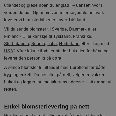
utlandet
og glede noen du er glad i – uansett hvor i
verden de bor. Gjennom vårt internasjonale nettverk
leverer vi blomsterhilsener i over 140 land.
Vil du sende blomster til
Sverige
,
Danmark
eller
Finland
? Eller kanskje til
Tyskland
,
Frankrike
,
Storbritannia
,
Spania
,
Italia
,
Nederland
eller til og med
USA
? Våre lokale florister binder buketten for hånd og
leverer den personlig på døra.
Å sende blomster til utlandet med Euroflorist er både
trygt og enkelt. Du bestiller på nett, velger en vakker
bukett og legger inn mottakerens adresse – så ordner vi
resten.
Enkel blomsterlevering på nett
Hos Euroflorist er det alltid enkelt å bestille blomster.