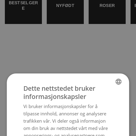
BESTSELGER
NYFØDT
ROSER
E
Dette nettstedet bruker
informasjonskapsler
NORWEGIAN
Vi bruker informasjonskapsler for å
ENGLISH
tilpasse innhold, annonser og analysere
trafikken vår. Vi deler også informasjon
om din bruk av nettstedet vårt med våre
annonserings- og analysepartnere som