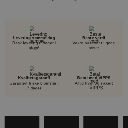
of
4
Levering samme dag
Beste verdi
Rask levering 6 dager i
Vakre buketter til gode
uken!
priser
Kvalitetsgaranti
Betal med VIPPS
Garantert friske blomster i
Alltid trygt og sikkert
7 dager