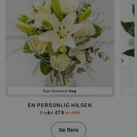
Kan leveres
i dag
EN PERSONLIG HILSEN
kr 479
Fra
kr 499
Item
Se flere
1