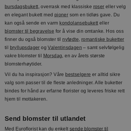
bursdagsbukett
, overrask med klassiske
roser
eller velg
en elegant bukett med
pioner
som en tidløs gave. Du
kan også sende en varm
kondolansebukett
eller
blomster til begravelse
for å vise din omtanke. Hos oss
finner du også blomster til
nyfødte
,
romantiske buketter
til
bryllupsdager
og
Valentinsdagen
– samt selvfølgelig
vakre blomster til
Morsdag
, en av årets største
blomsterhøytider.
Vil du ha inspirasjon? Våre
bestselgere
er alltid sikre
valg som passer til de fleste anledninger. Alle buketter
bindes for hånd av erfarne florister og leveres friske rett
hjem til mottakeren.
Send blomster til utlandet
Med Euroflorist kan du enkelt
sende blomster til