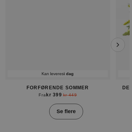
Kan leveres
i dag
FORFØRENDE SOMMER
DE
kr 399
Fra
kr 449
Item
Se flere
1
of
4