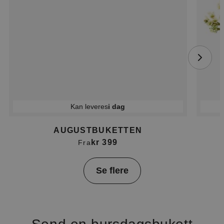
Kan leveres
i dag
AUGUSTBUKETTEN
kr 399
Fra
Item
Se flere
1
of
4