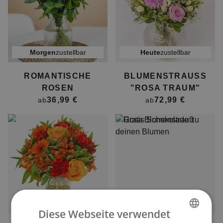
morgen
zustellbar
heute
zustellbar
ROMANTISCHE
BLUMENSTRAUSS "
ROSEN
ROSA TRAUM"
36,99 €
72,99 €
ab
ab
heute
zustellbar
morgen
zustellbar
Diese Webseite verwendet