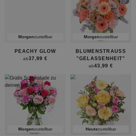
morgen
zustellbar
morgen
zustellbar
PEACHY GLOW
BLUMENSTRAUSS "
37,99 €
GELASSENHEIT"
ab
43,99 €
ab
morgen
zustellbar
heute
zustellbar