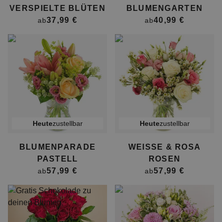
VERSPIELTE BLÜTEN
BLUMENGARTEN
37,99 €
40,99 €
ab
ab
heute
zustellbar
heute
zustellbar
BLUMENPARADE
WEISSE & ROSA R
PASTELL
OSEN
57,99 €
57,99 €
ab
ab