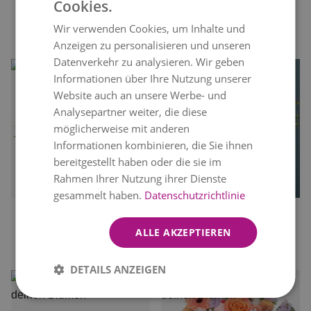
Cookies.
INDIAN SUMMER
ROSA
GERMAN
57,99 €
BLUMENSTRAUSS
ab
Wir verwenden Cookies, um Inhalte und
ENGLISH
42,99 €
ab
Anzeigen zu personalisieren und unseren
Datenverkehr zu analysieren. Wir geben
Informationen über Ihre Nutzung unserer
Website auch an unsere Werbe- und
Analysepartner weiter, die diese
möglicherweise mit anderen
Informationen kombinieren, die Sie ihnen
bereitgestellt haben oder die sie im
Rahmen Ihrer Nutzung ihrer Dienste
heute
zustellbar
heute
zustellbar
gesammelt haben.
Datenschutzrichtlinie
GEMISCHTER LILA
BLUMENSTRAUSS "
ALLE AKZEPTIEREN
BLUMENSTRAUSS
SAN FRANCISCO"
56,99 €
72,99 €
ab
ab
DETAILS ANZEIGEN