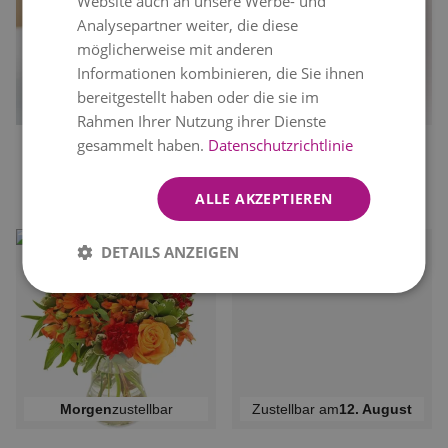
Website auch an unsere Werbe- und
Analysepartner weiter, die diese
möglicherweise mit anderen
Informationen kombinieren, die Sie ihnen
bereitgestellt haben oder die sie im
Zustellbar am
12. August
morgen
zustellbar
Rahmen Ihrer Nutzung ihrer Dienste
gesammelt haben.
Datenschutzrichtlinie
ROMANTISCHE
BLUMENSTRAUSS "
ROSEN
ROSA TRAUM"
ALLE AKZEPTIEREN
36,99 €
72,99 €
ab
ab
DETAILS ANZEIGEN
morgen
zustellbar
Zustellbar am
12. August