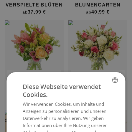
VERSPIELTE BLÜTEN
BLUMENGARTEN
37,99 €
40,99 €
ab
ab
morgen
zustellbar
morgen
zustellbar
Diese Webseite verwendet
BLUMENPARADE
WEISSE & ROSA R
Cookies.
PASTELL
OSEN
GERMAN
57,99 €
57,99 €
ab
ab
Wir verwenden Cookies, um Inhalte und
ENGLISH
Anzeigen zu personalisieren und unseren
Datenverkehr zu analysieren. Wir geben
Informationen über Ihre Nutzung unserer