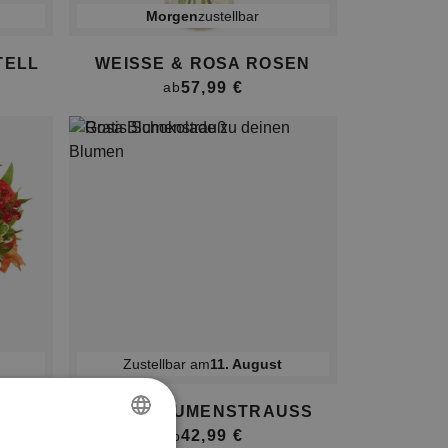
morgen
zustellbar
TELL
WEISSE & ROSA ROSEN
57,99 €
ab
Zustellbar am
11. August
ROSA BLUMENSTRAUSS
42,99 €
ab