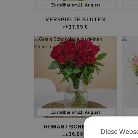
Zustellbar am
11. August
VERSPIELTE BLÜTEN
37,99 €
ab
Zustellbar am
11. August
ROMANTISCHE ROSEN
BLU
Diese Webse
36,99 €
ab