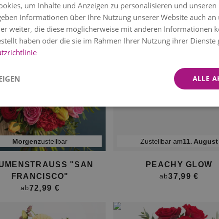
okies, um Inhalte und Anzeigen zu personalisieren und unseren
72,99 €
ab
 geben Informationen über Ihre Nutzung unserer Website auch an
er weiter, die diese möglicherweise mit anderen Informationen k
estellt haben oder die sie im Rahmen Ihrer Nutzung ihrer Dienst
zrichtlinie
EIGEN
ALLE A
morgen
zustellbar
Zustellbar am
11. August
UMENSTRAUSS "SAN F
PEACHY GLOW
RANCISCO"
37,99 €
ab
72,99 €
ab