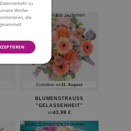
 Datenverkehr zu
GERMAN
 unsere Werbe-
ENGLISH
ombinieren, die
e gesammelt
KZEPTIEREN
Zustellbar am
11. August
BLUMENSTRAUSS "
GELASSENHEIT"
43,99 €
ab