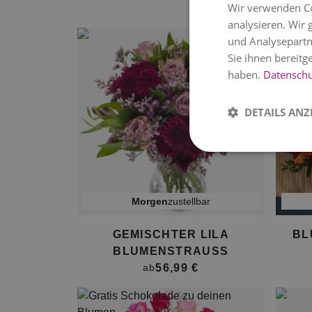
Wir verwenden Co
analysieren. Wir
und Analysepartn
Sie ihnen bereitg
haben.
Datenschut
DETAILS ANZ
morgen
zustellbar
GEMISCHTER LILA
BL
BLUMENSTRAUSS
56,99 €
ab