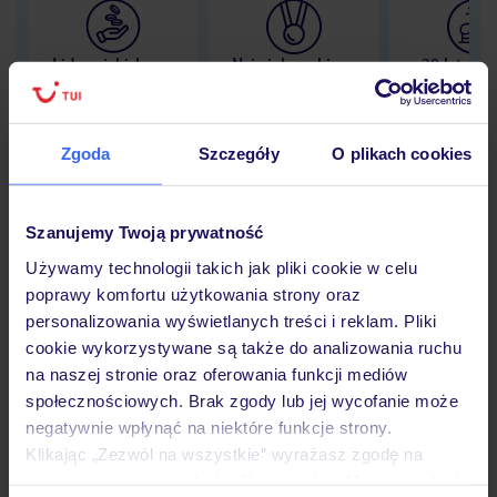
Lider niskich cen
Największe biuro
30 lat w P
podróży w Polsce
Zgoda
Szczegóły
O plikach cookies
Hotel
Szanujemy Twoją prywatność
Używamy technologii takich jak pliki cookie w celu
poprawy komfortu użytkowania strony oraz
Opinie
personalizowania wyświetlanych treści i reklam. Pliki
cookie wykorzystywane są także do analizowania ruchu
na naszej stronie oraz oferowania funkcji mediów
Pokoje
społecznościowych. Brak zgody lub jej wycofanie może
negatywnie wpłynąć na niektóre funkcje strony.
Klikając „Zezwól na wszystkie” wyrażasz zgodę na
Wyżywienie
umieszczenie wszystkich plików cookie. Możesz jednak