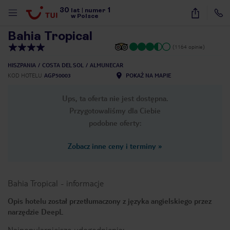
30
1
1
/
37
lat
|
numer
w Polsce
Bahia Tropical
(1164 opinie)
HISZPANIA
COSTA DEL SOL
ALMUNECAR
KOD HOTELU
AGP50003
POKAŻ NA MAPIE
Ups, ta oferta nie jest dostępna.
Przygotowaliśmy dla Ciebie
podobne oferty:
Zobacz inne ceny i terminy
»
Bahia Tropical
-
informacje
Opis hotelu został przetłumaczony z języka angielskiego przez
narzędzie DeepL
nute
Najpopularniejsze udogodnienia: