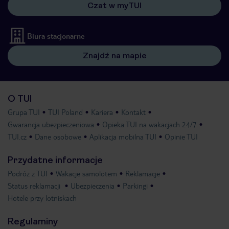
Czat w myTUI
Biura stacjonarne
Znajdź na mapie
O TUI
Grupa TUI
TUI Poland
Kariera
Kontakt
Gwarancja ubezpieczeniowa
Opieka TUI na wakacjach 24/7
TUI.cz
Dane osobowe
Aplikacja mobilna TUI
Opinie TUI
Przydatne informacje
Podróż z TUI
Wakacje samolotem
Reklamacje
Status reklamacji
Ubezpieczenia
Parkingi
Hotele przy lotniskach
Regulaminy