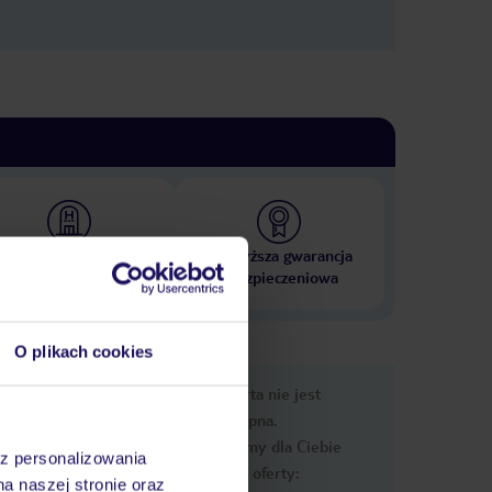
 000 hoteli w ponad 50
Najwyższa gwarancja
krajach
ubezpieczeniowa
O plikach cookies
e
Ups, ta oferta nie jest
macje
dostępna.
Przygotowaliśmy dla Ciebie
az personalizowania
podobne oferty:
na naszej stronie oraz