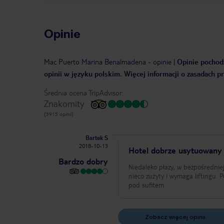
Opinie
Mac Puerto Marina Benalmadena
-
opinie
|
Opinie pochodz
opinii w języku polskim. Więcej informacji o zasadach p
Średnia ocena TripAdvisor:
Znakomity
(3915 opinii)
Bartek S
2018-10-13
Hotel dobrze usytuowany
Bardzo dobry
Niedaleko płazy, w bezpośredniej 
nieco zużyty i wymaga liftingu. 
pod sufitem
Zobacz więcej opinii