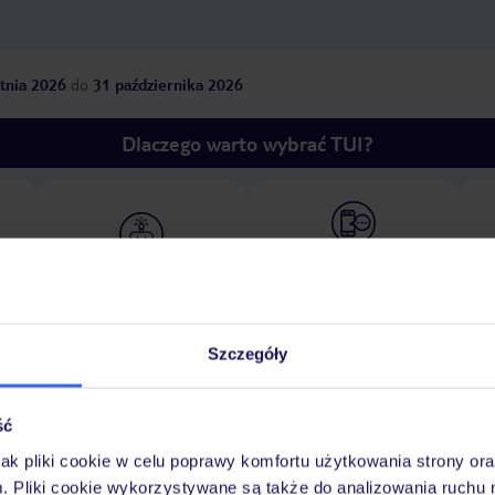
tnia 2026
do
31 października 2026
Dlaczego warto wybrać TUI?
óży
Tylko u nas opieka na
10
30 lat w Polsce
wakacjach 24/7
Szczegóły
Ważn
Pokoje
Wyżywienie
Atrakcje
infor
ść
jak pliki cookie w celu poprawy komfortu użytkowania strony or
m. Pliki cookie wykorzystywane są także do analizowania ruchu 