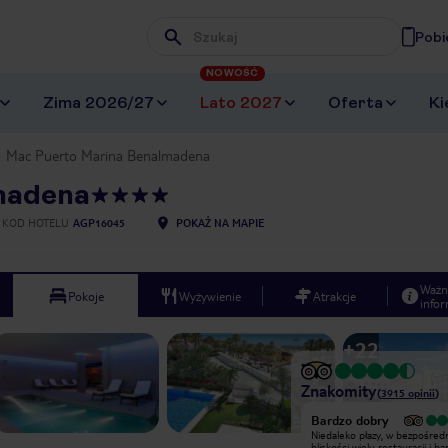
Pobi
Wpisz frazę, której szukasz
NOWOŚĆ
Zima 2026/27
Lato 2027
Oferta
Ki
Mac Puerto Marina Benalmadena
madena
KOD HOTELU
AGP16045
POKAŻ NA MAPIE
Ważn
Pokoje
Wyżywienie
Atrakcje
infor
+
22
Znakomity
(
3915
opinii
)
Bardzo dobry
Bardzo dobry
Niedaleko płazy, w bezpośredniej
Niedaleko płazy, w bezpośredn
bliskości wielu restauracji i barów.
bliskości wielu restauracji i ba