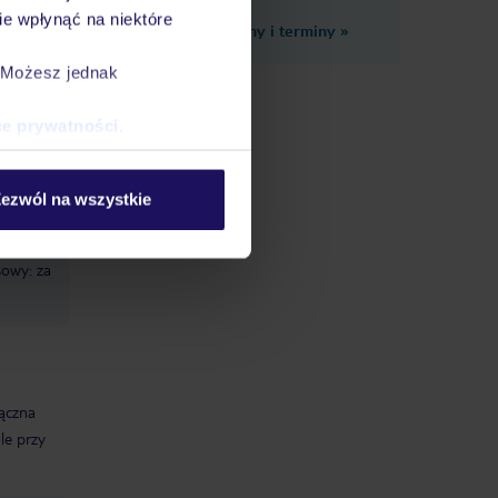
e wpłynąć na niektóre
Zobacz inne ceny i terminy
»
. Możesz jednak
ce prywatności
.
i
itness
ezwól na wszystkie
 odnowy
we. Dla
sowy: za
łączna
le przy