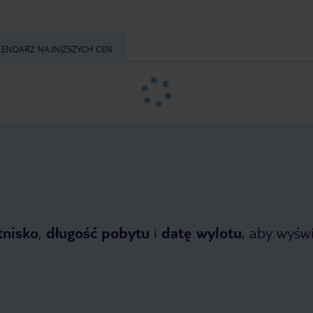
LENDARZ NAJNIŻSZYCH CEN
tnisko
,
długość pobytu
i
datę wylotu
, aby wyświe