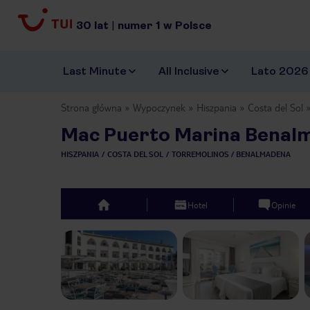
30
lat
|
numer
1
w Polsce
Last Minute
All Inclusive
Lato 2026
Strona główna
Wypoczynek
Hiszpania
Costa del Sol
Mac Puerto Marina Benal
HISZPANIA
COSTA DEL SOL
TORREMOLINOS / BENALMADENA
Hotel
Opinie
top
Previous slide