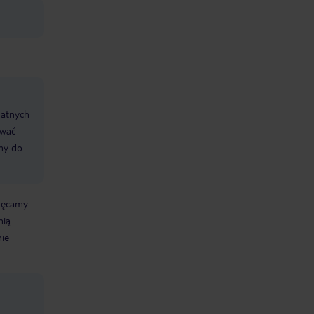
datnych
ować
śmy do
chęcamy
nią
nie