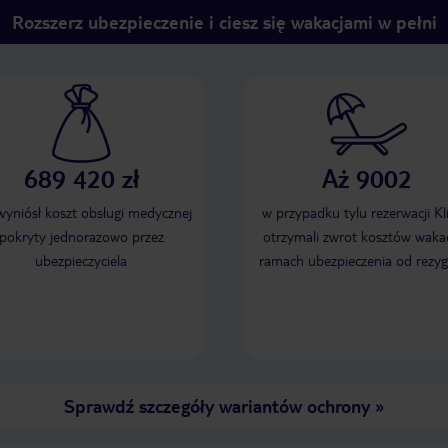
Rozszerz ubezpieczenie i ciesz się wakacjami w pełni
689 420 zł
Aż 9002
 wyniósł koszt obsługi medycznej
w przypadku tylu rezerwacji Kl
pokryty jednorazowo przez
otrzymali zwrot kosztów wakac
ubezpieczyciela
ramach ubezpieczenia od rezyg
Sprawdź szczegóły wariantów ochrony
»