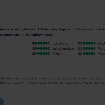
ą z serwisu TripAdvisor. TUI nie weryfikuje opinii. Prezentujemy 5 os
rezentowania opinii znajdziesz
tutaj
.
Lokalizacja
Obsł
Jakość noclegu
Wart
Pokoje
Czys
bliskości wielu restauracji i barów. Obsługa bardzo miła. Czysto. Hotel jest j
Pokoje są przestronne. Klimatyzacja niestety nie dawała rady. Plusem jest wia