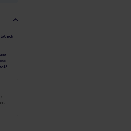
tatnich
uga
ość
tość
uż
trak