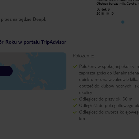
Obsługa bardzo miła. Czysto. Hotel
Obsługa bardzo miła. Czysto. 
jest już nieco zużyty i wymaga
jest już nieco zużyty i wymaga
Bartek S
Bartek S
liftingu. Pokoje są przestronne.
liftingu. Pokoje są przestronn
2018-10-13
2018-10-13
Klimatyzacja niestety nie dawała rady.
Klimatyzacja niestety nie dawa
o przez narzędzie DeepL
Plusem jest wiatrak pod sufitem
Plusem jest wiatrak pod sufi
r Roku w portalu TripAdvisor
Położenie:
Położony w spokojnej okolicy, h
zaprasza gości do Benalmadena
obiektu można w zaledwie kilka
dotrzeć do klubów nocnych i s
okolicy.
Odległość do plaży ok. 50 m
Odległość do pola golfowego ok
Odległość do dworca kolejowego
km