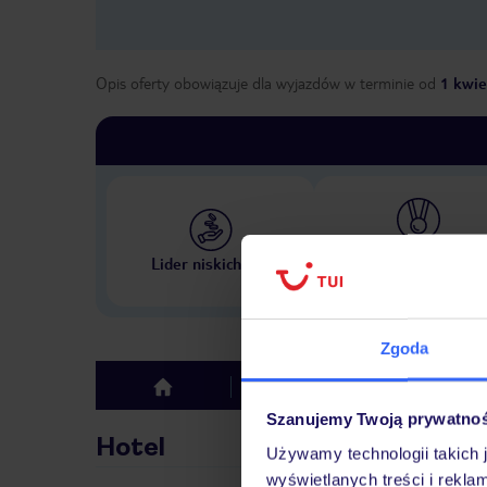
Opis oferty obowiązuje dla wyjazdów w terminie
od
1 kwie
Największe biuro podr
Lider niskich cen
w Polsce
Zgoda
Hotel
Opinie
top
Szanujemy Twoją prywatno
Hotel
Używamy technologii takich 
wyświetlanych treści i rekla