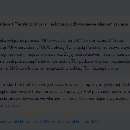
adena
Transfer z lotniska i na lotnisko odbywa się we własnym zakresie.
a wyłącznie poprzez TUI Service Center 24/7: telefonicznie, SMS i za
acji TUI w serwisie myTUI. W aplikacji TUI znajdą Państwo mnóstwo przy
biegu podróży i miejsca wypoczynku. Za jej pośrednictwem można rezerw
wne. Jeśli potrzebują Państwo kontaktu z TUI podczas wypoczynku, jeste
icznie, SMS-owo lub za pomocą czatu w aplikacji TUI. Szczegóły
tutaj
.
e lotnisko-hotel-lotnisko nie jest zawarty w cenie imprezy turystycznej. Za
ługi dodatkowej w trakcie procesu zakupowego.
W przypadku przelotu li
 i na lotnisko odbywa się we własnym zakresie. Rekomendujemy wypożycze
em
TUI Cars.
jazdowymi i informacjami MSZ dotyczącymi kraju podróży
.