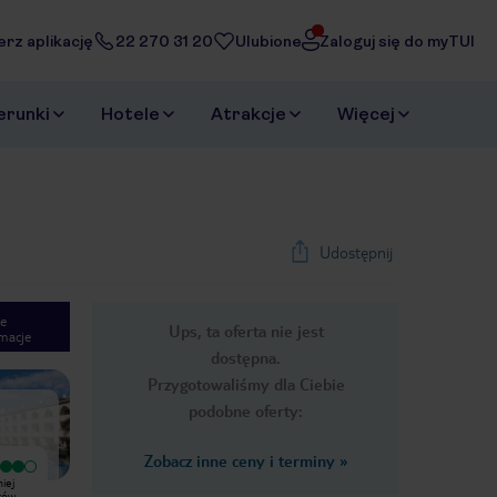
erz aplikację
22 270 31 20
Ulubione
Zaloguj się do myTUI
erunki
Hotele
Atrakcje
Więcej
Udostępnij
e
Ups, ta oferta nie jest
macje
1
/
28
dostępna.
Next slide
Przygotowaliśmy dla Ciebie
podobne oferty:
Zobacz inne ceny i terminy
»
Bardzo dobry
iej
Niedaleko płazy, w bezpośredniej
rów.
bliskości wielu restauracji i barów.