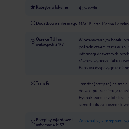
Kategoria lokalna
4 gwiazdki
Dodatkowe informacje
MAC Puerto Marina Benalm
Opieka TUI na
W rezerwowanym hotelu opiek
wakacjach 24/7
pośrednictwem czatu w aplik
informacji dotyczących prze
również wycieczki fakultaty
Państwa dyspozycji: telefon
Transfer
Transfer (przejazd) na trasi
do zakupu transferu jako us
Ryanair transfer z lotniska
samochodu za pośrednictw
Przepisy wjazdowe i
Zapoznaj się z przepisami w
informacje MSZ