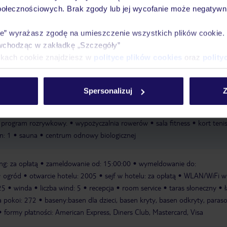
połecznościowych. Brak zgody lub jej wycofanie może negatywni
ie” wyrażasz zgodę na umieszczenie wszystkich plików cookie
wchodząc w zakładkę „Szczegóły”
ikach cookie znajdziesz w
polityce plików cookies
oraz
polity
zają na relaksującą kąpiel. Dzieci mogą zrelaksować się w brodziku. Leżaki 
ą do relaksu. Orzeźwiające napoje dostępne są w barze przy basenie. Sale f
Spersonalizuj
Z
zechstronny i urozmaicony trening. Hotel oferuje rozmaite udogodnienia
sauna, łaźnia parowa, salon kosmetyczny, masaże i zabiegi przeciwstarzenio
t program rozrywkowy.
wypożyczalnia rowerów
sala fitness
kort teni
n: 1
sauna
centrum odnowy biologicznej
ng: za opłatą
zameldowanie od: 15:00:00
wymeldowanie do:
ogród
otwarcie hotelu: 2005
sejf w hotelu: za opłatą
WLAN/WiFi w
25
winda
liczba wind: 5
recepcja
room service
taras słoneczny
ba pokoi: 272
baseny:basen dla dzieci, basen kryty, basen odkryty, paraso
formy płatności: American Express, Diners Club, Mastercard, Visa