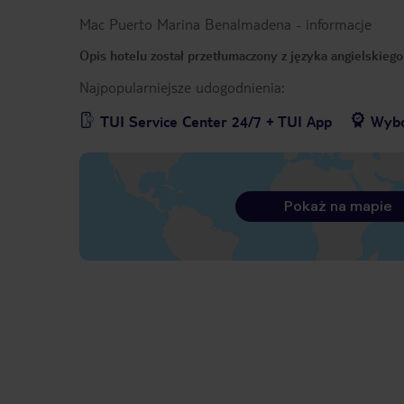
Mac Puerto Marina Benalmadena
-
informacje
Opis hotelu został przetłumaczony z języka angielskieg
Najpopularniejsze udogodnienia:
TUI Service Center 24/7 + TUI App
Wybó
Pokaż na mapie