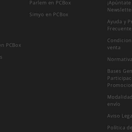
Parlem en PCBox
¡Apúntate
Newslette
Simyo en PCBox
Ayuda y P
Frecuente
Condicion
en PCBox
venta
as
Normativ
Bases Gen
Participa
Promocio
Modalidad
envío
Aviso Lega
Política d