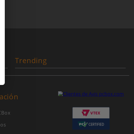
Trending
ación
CBox
nos