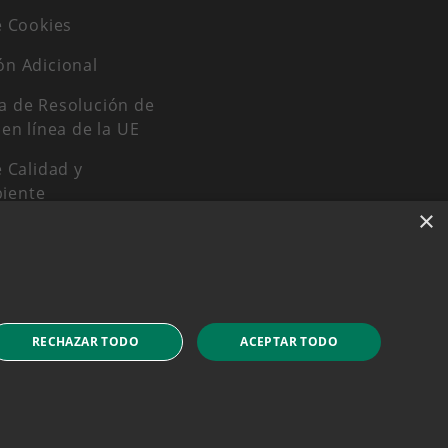
e Cookies
ón Adicional
a de Resolución de
 en línea de la UE
e Calidad y
iente
×
e Igualdad
ico
RECHAZAR TODO
ACEPTAR TODO
r tus compras con