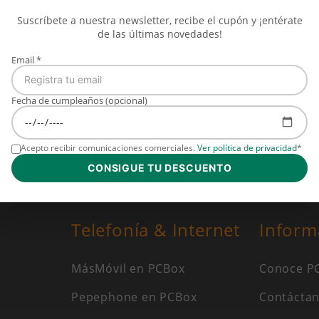
Suscríbete a nuestra newsletter, recibe el cupón y ¡entérate
de las últimas novedades!
acepto
la cláusula de Información sobre Protección de Datos
Email *
Blog
Fecha de cumpleaños (opcional)
Acepto recibir comunicaciones comerciales.
Ver política de privacidad
*
CONSIGUE TU DESCUENTO
Telefonía & Internet
Inform
MásMóvil en PCBox
Conoce P
Pepephone en PCBox
Contácta