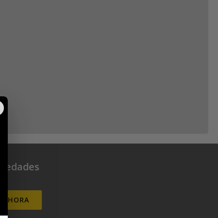
Pedidos para empresas
Si necesitas un pedido para tu empresa, te ponemos todas
las facilidades a nivel de facturación y gestión.
novedades
E AHORA