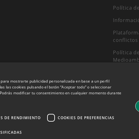
Política d
Informaci
Plataform
conflictos
Política d
Medioamb
Política d
 y para mostrarte publicidad personalizada en base a un perfil
Código ét
as las cookies pulsando el botón “Aceptar todo” o seleccionar
". Podrás modificar tu consentimiento en cualquier momento durante
ES DE RENDIMIENTO
COOKIES DE PREFERENCIAS
Puedes financia
SIFICADAS