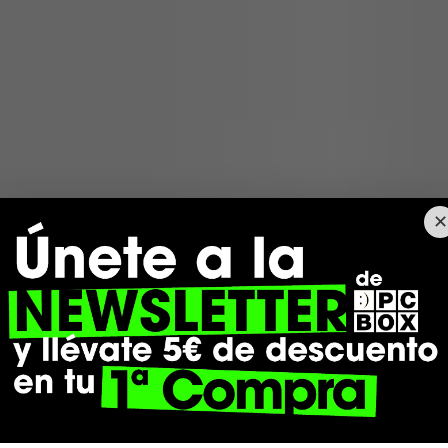
Comercio de proximidad
Comprando a través de nuestra página web también apoyas
el comercio local y nuestras tiendas físicas.
✕
imero en enterarte de las últimas noticias y 
SUSCRÍBET