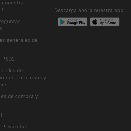
 a nuestra
r!
Descarga ahora nuestra app
reguntas
s
es generales de
a PSD2
erales de
ción en Concursos y
nes
es de compra y
l
e Privacidad