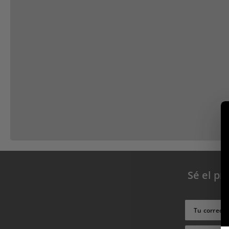
Envíos 24h
Envíos en 24-48h. Recibe tu pedido en 24h si lo realizas
antes de las 12 del medio dia en la peninsula.
Sé el pr