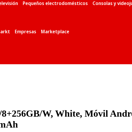
elevisión
Pequeños electrodomésticos
Consolas y video
arkt
Empresas
Marketplace
+256GB/W, White, Móvil Androi
0 mAh