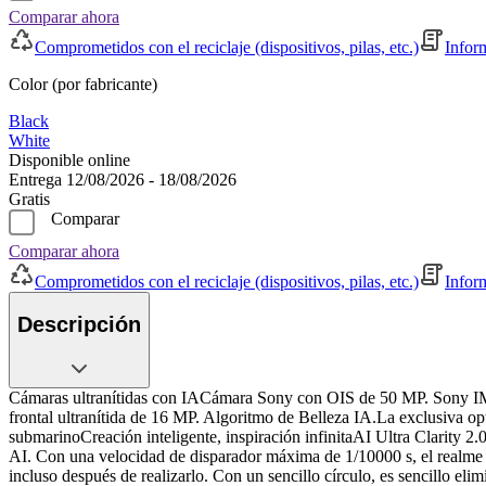
Comparar ahora
Comprometidos con el reciclaje (dispositivos, pilas, etc.)
Infor
Color (por fabricante)
Black
White
Disponible online
Entrega 12/08/2026 - 18/08/2026
Gratis
Comparar
Comparar ahora
Comprometidos con el reciclaje (dispositivos, pilas, etc.)
Infor
Descripción
Cámaras ultranítidas con IACámara Sony con OIS de 50 MP. Sony IMX
frontal ultranítida de 16 MP. Algoritmo de Belleza IA.La exclusiva opt
submarinoCreación inteligente, inspiración infinitaAI Ultra Clarity 2
AI. Con una velocidad de disparador máxima de 1/10000 s, el realme 1
incluso después de realizarlo. Con un sencillo círculo, es sencillo el