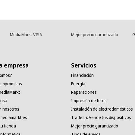
MediaMarkt VISA
Mejor precio garantizado
G
a empresa
Servicios
somos?
Financiación
compromisos
Energía
 MediaMarkt
Reparaciones
ensa
Impresión de fotos
n nosotros
Instalación de electrodomésticos
 mediamarkt.es
Trade In: Vende tus dispositivos
tu tienda
Mejor precio garantizado
informática
Tipos de envíos