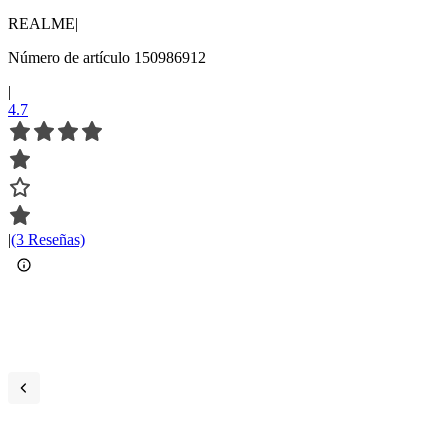
REALME
|
Número de artículo 150986912
|
4.7
|
(3 Reseñas)