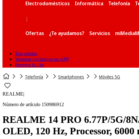
Electrodomésticos
Informática
Telefonía
T
|
Ofertas
¿Te ayudamos?
Servicios
miMediaM
Top ofertas
Ventajas exclusivas en APP
Reserva tu cita
Telefonía
Smartphones
Móviles 5G
REALME
|
Número de artículo 150986912
REALME 14 PRO 6.77P/5G/8N/8
OLED, 120 Hz, Processor, 600