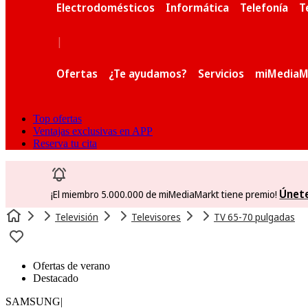
Electrodomésticos
Informática
Telefonía
T
|
Ofertas
¿Te ayudamos?
Servicios
miMediaM
Top ofertas
Ventajas exclusivas en APP
Reserva tu cita
Únet
¡El miembro 5.000.000 de miMediaMarkt tiene premio!
Televisión
Televisores
TV 65-70 pulgadas
Ofertas de verano
Destacado
SAMSUNG
|