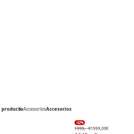
l producto
Accesorios
Accesorios
-42%
1999,– €
1999,00€