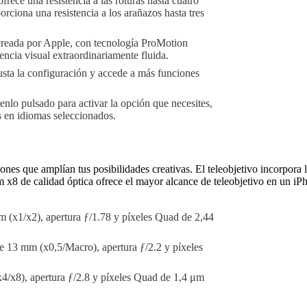
rece una resistencia a las roturas hasta cuatro
orciona una resistencia a los arañazos hasta tres
reada por Apple, con tecnología ProMotion
encia visual extraordinariamente fluida.
usta la configuración y accede a más funciones
enlo pulsado para activar la opción que necesites,
 en idiomas seleccionados.
nes que amplían tus posibilidades creativas. El teleobjetivo incorpora
m x8 de calidad óptica ofrece el mayor alcance de teleobjetivo en un iP
m (x1/x2), apertura ƒ/1.78 y píxeles Quad de 2,44
de 13 mm (x0,5/Macro), apertura ƒ/2.2 y píxeles
4/x8), apertura ƒ/2.8 y píxeles Quad de 1,4 μm