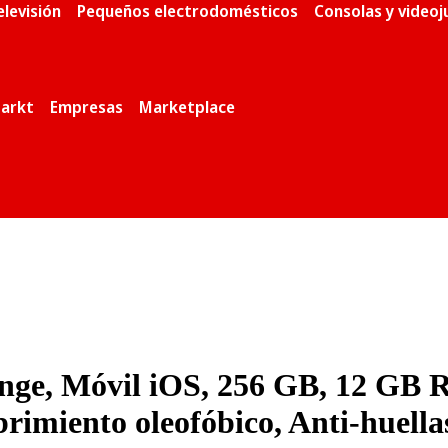
elevisión
Pequeños electrodomésticos
Consolas y video
arkt
Empresas
Marketplace
ge, Móvil iOS, 256 GB, 12 GB 
rimiento oleofóbico, Anti-huella