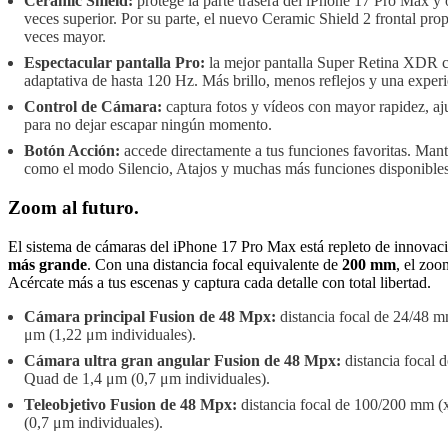
Ceramic Shield:
protege la parte trasera del iPhone 17 Pro Max y of
veces superior. Por su parte, el nuevo Ceramic Shield 2 frontal prop
veces mayor.
Espectacular pantalla Pro:
la mejor pantalla Super Retina XDR c
adaptativa de hasta 120 Hz. Más brillo, menos reflejos y una experi
Control de Cámara:
captura fotos y vídeos con mayor rapidez, aj
para no dejar escapar ningún momento.
Botón Acción:
accede directamente a tus funciones favoritas. Mant
como el modo Silencio, Atajos y muchas más funciones disponibles
Zoom al futuro.
El sistema de cámaras del iPhone 17 Pro Max está repleto de innovacio
más grande
. Con una distancia focal equivalente de
200 mm
, el zoo
Acércate más a tus escenas y captura cada detalle con total libertad.
Cámara principal Fusion de 48 Mpx:
distancia focal de 24/48 m
μm (1,22 μm individuales).
Cámara ultra gran angular Fusion de 48 Mpx:
distancia focal 
Quad de 1,4 μm (0,7 μm individuales).
Teleobjetivo Fusion de 48 Mpx:
distancia focal de 100/200 mm (x
(0,7 μm individuales).