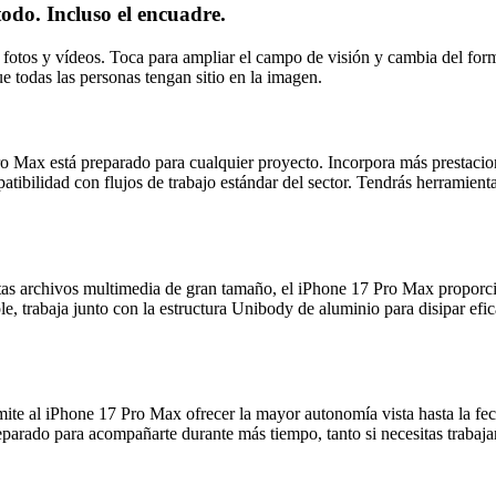
do. Incluso el encuadre.
fotos y vídeos. Toca para ampliar el campo de visión y cambia del forma
e todas las personas tengan sitio en la imagen.
o Max está preparado para cualquier proyecto. Incorpora más prestacio
tibilidad con flujos de trabajo estándar del sector. Tendrás herramient
ditas archivos multimedia de gran tamaño, el iPhone 17 Pro Max proporci
e, trabaja junto con la estructura Unibody de aluminio para disipar efi
rmite al iPhone 17 Pro Max ofrecer la mayor autonomía vista hasta la 
eparado para acompañarte durante más tiempo, tanto si necesitas trabajar