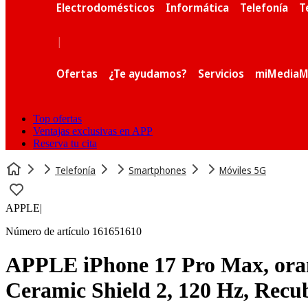
Electrodomésticos
Informática
Telefonía
T
|
Ofertas
¿Te ayudamos?
Servicios
miMediaM
Top ofertas
Ventajas exclusivas en APP
Reserva tu cita
Telefonía
Smartphones
Móviles 5G
APPLE
|
Número de artículo 161651610
APPLE iPhone 17 Pro Max, oran
Ceramic Shield 2, 120 Hz, Recub