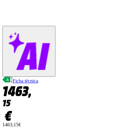
Ficha técnica
1463,
15
€
1463,15€